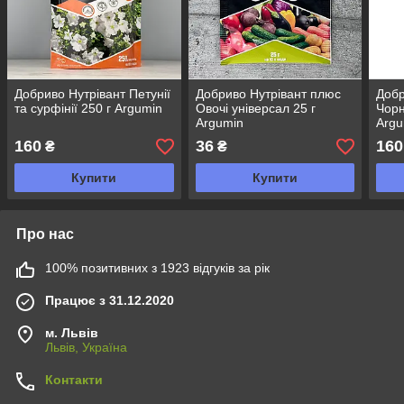
Добриво Нутрівант Петунії
Добриво Нутрівант плюс
Добр
та сурфінії 250 г Argumin
Овочі універсал 25 г
Чорн
Argumin
Argu
160
36
160
₴
₴
Купити
Купити
Про нас
100% позитивних з 1923 відгуків за рік
Працює з 31.12.2020
м. Львів
Львів, Україна
Контакти