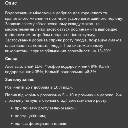
Опис
Водорозчинне мінеральне добриво для кореневого та
крапельного живлення протягом усього вегетаційного періоду.
Завдяки своєму збалансованому складу макро- та
мікроелементів легко засвоюється рослинами та відповідає
фізіологічним потребам плодово-ягідних культур.
Застосування добрива сприяє росту плодів, покращує смакові
властивості та лежкість плодів. При систематичному
використанні сприяє збільшення врожайності на 15-20%.
Склад
:
Азот загальний 11%; Фосфор водорозчинний 8%; Калій
водорозчинний 35%; Кальцій водорозчинний 3%.
Застосування:
Розчинити 25 г добрива в 10 л води.
Полив під корінь у розрахунку 5 – 10 л розчину на дерево, 2-4
л розчину на кущ в ключові стадії вегетативного росту:
при початку росту зеленої маси;
перед цвітінням;
під час формування плодів.