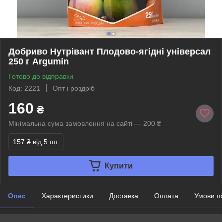
Добриво Нутрівант Плодово-ягідні універсал
250 г Argumin
Готово до відправки
Код: 2221
Опт і роздріб
160
₴
Мінімальна сума замовлення на сайті — 200 ₴
157 ₴
від 5 шт.
Купити
Опис
Характеристики
Доставка
Оплата
Умови п