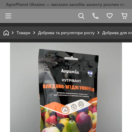
AgroPlanet Ukraine — магазин засобів захисту рослин та на
Товари
Добрива та регулятори росту
Добрива для пл