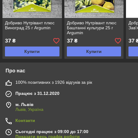
Добриво Нутрівант плюс
Добриво Нутрівант плюс
Добр
Виноград 25 г Argumin
Баштанні культури 25 г
Зав'
Argumin
37
37
37
₴
₴
Купити
Купити
Про нас
100% позитивних з 1926 відгуків за рік
Працює з 31.12.2020
м. Львів
Львів, Україна
Контакти
Сьогодні працює з 09:00 до 17:00
Показати весь графік роботи