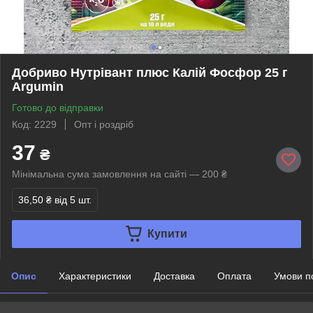
Добриво Нутрівант плюс Калій Фосфор 25 г
Argumin
Готово до відправки
Код: 2229
Опт і роздріб
37
₴
Мінімальна сума замовлення на сайті — 200 ₴
36,50 ₴
від 5 шт.
Купити
Опис
Характеристики
Доставка
Оплата
Умови п