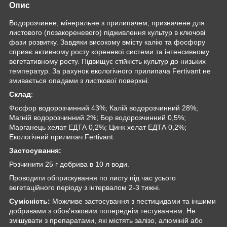
Опис
Водорозчинне, мінеральне з прилипачем, призначене для
листового (позакореневого) підживлення культур в ключові
фази розвитку. Завдяки високому вмісту калію та фосфору
сприяє активному росту кореневої системи та інтенсивному
вегетативному росту. Підвищує стійкість культур до низьких
температур. За рахунок екологічного прилипача Fertivant не
змивається опадами з листкової поверхні.
Склад
:
Фосфор водорозчинний 43%; Калій водорозчинний 28%;
Магній водорозчинний 2%; Бор водорозчинний 0,5%;
Марганець хелат ЕДТА 0,2%; Цинк хелат ЕДТА 0,2%;
Екологічний прилипач Fertivant.
Застосування:
Розчинити 25 г добрива в 10 л води.
Проводити обприскування по листу під час усього
вегетаційного періоду з інтервалом 2-3 тижні.
Сумісність:
Можливе застосування з пестицидами та іншими
добривами з обов’язковим попереднім тестуванням. Не
змішувати з препаратами, які містять залізо, алюміній або