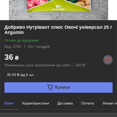
Добриво Нутрівант плюс Овочі універсал 25 г
Argumin
Готово до відправки
Код: 2230
Опт і роздріб
36
₴
Мінімальна сума замовлення на сайті — 200 ₴
35,50 ₴
від 5 шт.
Купити
Опис
Характеристики
Доставка
Оплата
Умови п