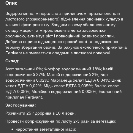
Опис
Водорозчинне, мінеральне з прилипачем, призначене для
листового (позакореневого) підживлення овочевих культур в
ключові фази розвитку. Завдяки своєму збалансованому
складу макро- та мікроелементів легко засвоюється
рослиною, активізує ріст і повноцінний розвиток рослин.
Добриво сприяє підвищенню врожайності та подовженню
терміну зберігання овочів. За рахунок екологічного прилипача
Fertivant не змивається опадами з листкової поверхні.
Склад
:
Азот загальний 6%; Фосфор водорозчинний 18%; Калій
водорозчинний 37%; Магній водорозчинний 2%; Бор
водорозчинний 0,02%; Марганець хелат ЕДТА 0,04%; Цинк
хелат ЕДТА 0,02%; Мідь хелат ЕДТА 0,005%; Залізо хелат
ЕДТА 0,08%; Молібден водорозчинний 0,005%; Екологічний
прилипач Fertivant.
Застосування:
Розчинити 25 г добрива в 10 л води.
Провести обприскування по листу 2-3 рази за вегетацію:
наростання вегетативної маси;