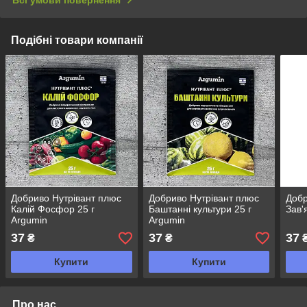
Подібні товари компанії
Добриво Нутрівант плюс
Добриво Нутрівант плюс
Добр
Калій Фосфор 25 г
Баштанні культури 25 г
Зав'
Argumin
Argumin
37
37
37
₴
₴
Купити
Купити
Про нас