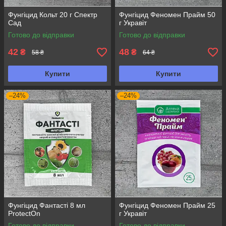
Фунгіцид Кольт 20 г Спектр
Фунгіцид Феномен Прайм 50
Сад
г Укравіт
Готово до відправки
Готово до відправки
42
48
₴
₴
58 ₴
64 ₴
Купити
Купити
–24%
–24%
Фунгіцид Фантасті 8 мл
Фунгіцид Феномен Прайм 25
ProtectOn
г Укравіт
Готово до відправки
Готово до відправки