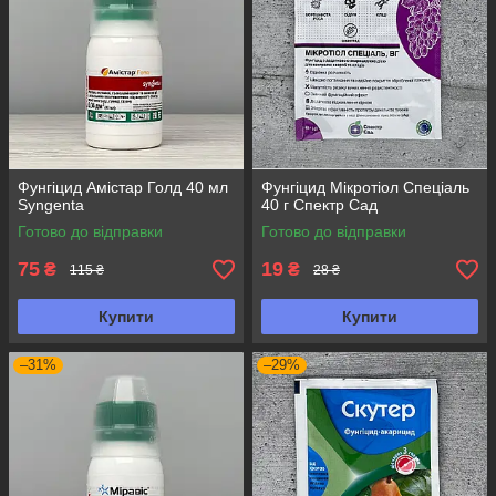
Фунгіцид Амістар Голд 40 мл
Фунгіцид Мікротіол Спеціаль
Syngenta
40 г Спектр Сад
Готово до відправки
Готово до відправки
75
19
₴
₴
115 ₴
28 ₴
Купити
Купити
–31%
–29%