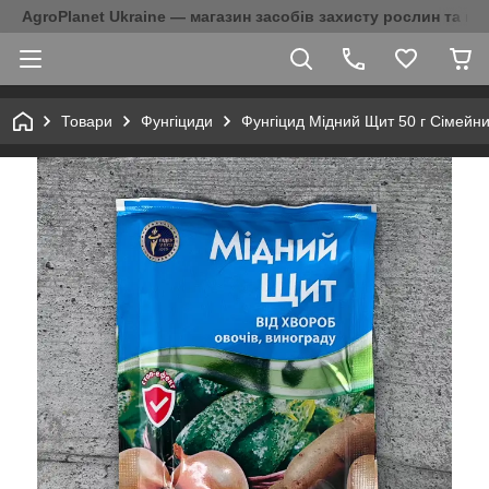
AgroPlanet Ukraine — магазин засобів захисту рослин та на
Товари
Фунгіциди
Фунгіцид Мідний Щит 50 г Сімейн