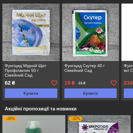
Фунгіцид Мідний Щит
Фунгіцид Скутер 40 г
Фунг
Профілактин 50 г
Сімейний Сад
мл С
Сімейний Сад
62
15
210
₴
₴
21 ₴
Купити
Купити
Акційні пропозиції та новинки
–35%
–32%