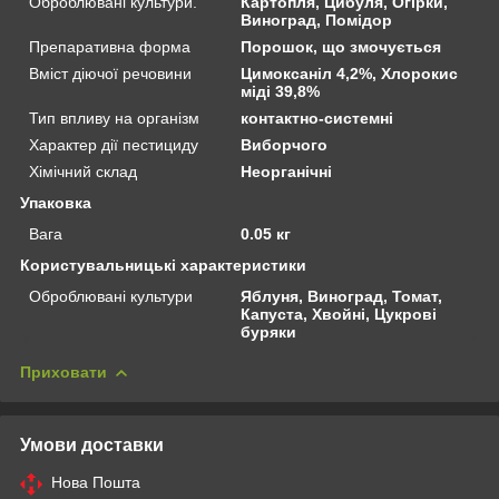
Оброблювані культури.
Картопля, Цибуля, Огірки,
Виноград, Помідор
Препаративна форма
Порошок, що змочується
Вміст діючої речовини
Цимоксаніл 4,2%, Хлорокис
міді 39,8%
Тип впливу на організм
контактно-системні
Характер дії пестициду
Виборчого
Хімічний склад
Неорганічні
Упаковка
Вага
0.05 кг
Користувальницькі характеристики
Оброблювані культури
Яблуня, Виноград, Томат,
Капуста, Хвойні, Цукрові
буряки
Приховати
Умови доставки
Нова Пошта