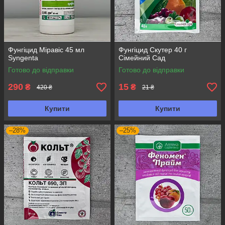
Фунгіцид Міравіс 45 мл
Фунгіцид Скутер 40 г
Syngenta
Сімейний Сад
Готово до відправки
Готово до відправки
290
15
₴
₴
420 ₴
21 ₴
Купити
Купити
–28%
–25%