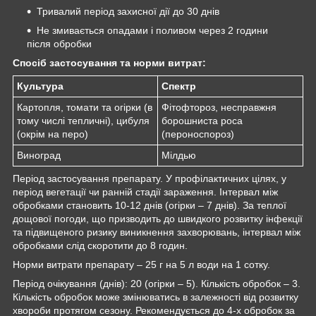
Тривалий період захисної дії до 30 днів
Не змивається опадами і поливом через 2 години
після обробки
Спосіб застосування та норми витрат:
Культура
Спектр
Картопля, томати та огірки (в
Фітофтороз, несправжня
тому числі тепличні), цибуля
борошниста роса
(окрім на перо)
(пероноспороз)
Виноград
Мілдью
Період застосування препарату. У профілактичних цілях, у
період вегетації чи ранній стадії зараження. Інтервал між
обробками становить 10-12 днів (огірки – 7 днів). За теплої
дощової погоди, що призводить до швидкого розвитку інфекції
та підвищеного ризику виникнення захворювань, інтервал між
обробками слід скоротити до 8 годин.
Норми витрати препарату – 25 г на 5 л води на 1 сотку.
Період очікування (днів): 20 (огірки – 5). Кількість обробок – 3.
Кількість обробок може змінюватись в залежності від розвитку
хвороби протягом сезону. Рекомендується до 4-х обробок за