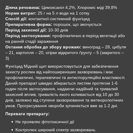
Діюча речовина:
Цимоксаніл 4,2%, Хлорокис міді 39,8%
Норми витрат:
25 г на 5 л води на 1 сотку
Спосіб дії:
контактної-системний фунгіцид
Препаративна форма:
порошок, що змочується
Період захисної дії:
10-30 днів
Період застосування:
профілактично в період вегетації або
на ранній стадії зараження
Остання обробка до збору врожаю:
виноград – 28, цибуля
– 21, картопля – 20, огірки відкритого ґрунту – 5 (закритого –
3)
Фунгіцид Мідний щит використовується для забезпечення
захисту рослин від найпоширеніших захворювань і має
профілактичні, терапевтичні та антиспоруляційні властивості.
Даний препарат швидко вбирається листям протягом 1-6
годин після застосування, надаючи надійний та тривалий
захисний вплив, тривалість якого коливається від 10 до 30
днів, залежно від ступеня захворювання та метеорологічних
умов. Прогресування хвороби зупиняється вже за 1-2 дні.
Переваги препарату:
Не проявляє фітотоксичної дії
Контролює широкий спектр захворювань