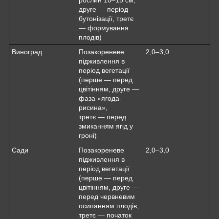
друге — період
бутонізації, третє
— формування
плодів)
Виноград
Позакореневе
2,0–3,0
підживлення в
період вегетації
(перше — перед
цвітінням, друге —
фаза «ягода-
рисина»,
третє — перед
змиканням ягід у
гроні)
Сади
Позакореневе
2,0–3,0
підживлення в
період вегетації
(перше — перед
цвітінням, друге —
перед червневим
осипанням плодів,
третє — початок