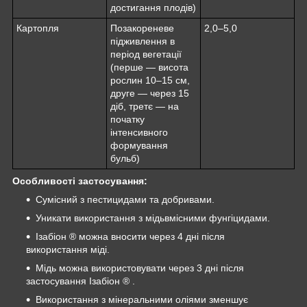
достигання плодів)
Картопля
Позакореневе
2,0–5,0
підживлення в
період вегетації
(перше — висота
рослин 10–15 см,
друге — через 15
діб, третє — на
початку
інтенсивного
формування
бульб)
Особливості застосування:
Сумісний з пестицидами та добривами.
Уникати використання з мідьвмісними фунгіцидами.
Ізабіон ® можна вносити через 4 дні після
використання міді.
Мідь можна використовувати через 3 дні після
застосування Ізабіон ® .
Використання з мінеральними оліями зменшує