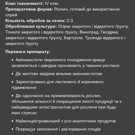
Клас токсичності:
IV клас
Препаративна форма:
Розчин, готовий до використання
спрей
Кількість обробок за сезон:
2-3
Оброблювані культури:
Огірки закритого і відкритого ґрунту,
Томати закритого і відкритого ґрунту, Виноград, Гвоздика
закритого і відкритого ґрунту, Картопля, Троянди відкритого і
закритого ґрунту
Переваги препарату:
Амінокислоти тваринного походження краще
засвоюються і швидше проникають у тканини рослини
Діє миттєво завдяки вільним амінокислотам
Зареєстровано для листкового й кореневого
підживлення
Діє одночасно на приживлюваність рослин,
збільшення кількості й покращення якості продукції та є
найшвидшим антистресантом для рослини при будь-
яких стресах
Найконцентрованіший з усіх аналогічних продуктів
Покращує запилення і зав’язування плодів