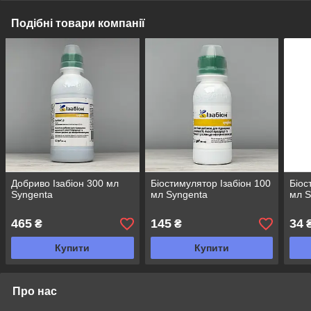
Подібні товари компанії
Добриво Ізабіон 300 мл
Біостимулятор Ізабіон 100
Біос
Syngenta
мл Syngenta
мл S
465
145
34
₴
₴
Купити
Купити
Про нас