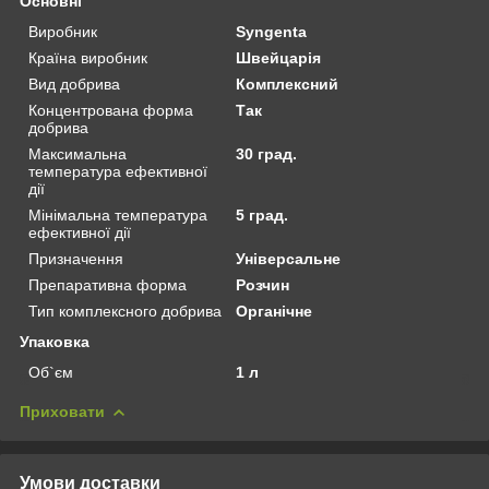
Основні
Виробник
Syngenta
Країна виробник
Швейцарія
Вид добрива
Комплексний
Концентрована форма
Так
добрива
Максимальна
30 град.
температура ефективної
дії
Мінімальна температура
5 град.
ефективної дії
Призначення
Універсальне
Препаративна форма
Розчин
Тип комплексного добрива
Органічне
Упаковка
Об`єм
1 л
Приховати
Умови доставки