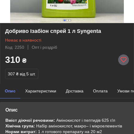
Добриво Ізабіон спрей 1 л Syngenta
Немає в наявності
Код: 2250
Опт і роздріб
310
₴
307 ₴
від 5 шт.
Опис
Характеристики
Доставка
Оплата
Умови п
Опис
Вміст діючої речовини:
Амінокислот і пептидів 625 г/л
Хімічна група:
Набір амінокислот, макро– і мікроелементів
Норми витрат:
1 л готового препарату на 20 м2