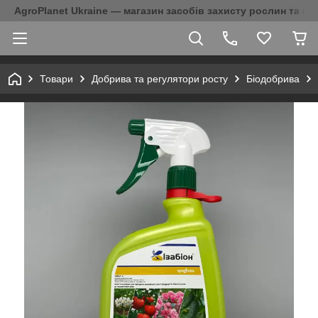
AgroPlanet Ukraine — магазин засобів захисту рослин та на
Товари
Добрива та регулятори росту
Біодобрива