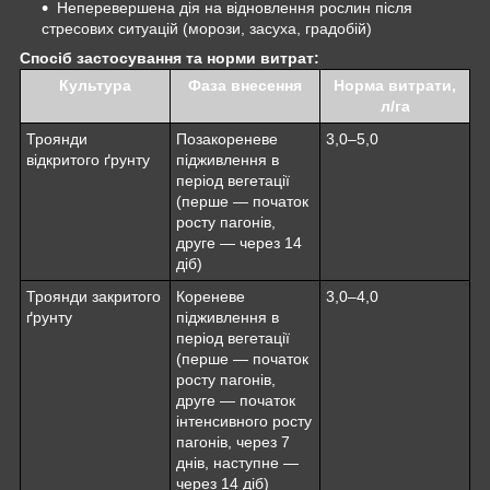
Неперевершена дія на відновлення рослин після
стресових ситуацій (морози, засуха, градобій)
Спосіб застосування та норми витрат:
Культура
Фаза внесення
Норма витрати,
л/га
Троянди
Позакореневе
3,0–5,0
відкритого ґрунту
підживлення в
період вегетації
(перше — початок
росту пагонів,
друге — через 14
діб)
Троянди закритого
Кореневе
3,0–4,0
ґрунту
підживлення в
період вегетації
(перше — початок
росту пагонів,
друге — початок
інтенсивного росту
пагонів, через 7
днів, наступне —
через 14 діб)