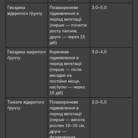
Гвоздика
Позакореневе
3,0–5,0
відкритого ґрунту
підживлення в
період вегетації
(перше — початок
росту пагонів,
друге — через 15
діб)
Гвоздика закритого
Кореневе
3,0–4,0
ґрунту
підживлення в
період вегетації
(перше — після
висадки на
постійне місце,
наступні — через
15 діб)
Томати відкритого
Позакореневе
2,0–5,0
ґрунту
підживлення в
період вегетації
(перше — висота
рослин 10–15 см,
друге —
формування