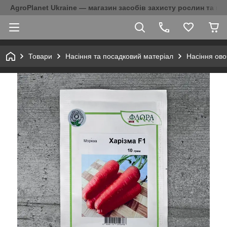
AgroPlanet Ukraine — магазин засобів захисту рослин та на
Товари
Насіння та посадковий матеріал
Насіння ово