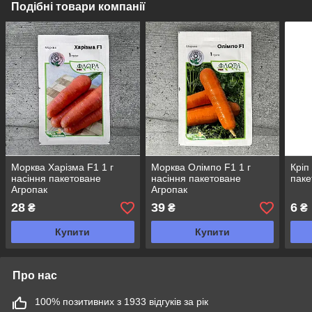
Подібні товари компанії
Морква Харізма F1 1 г
Морква Олімпо F1 1 г
Кріп
насіння пакетоване
насіння пакетоване
паке
Агропак
Агропак
28
39
6
₴
₴
₴
Купити
Купити
Про нас
100% позитивних з 1933 відгуків за рік