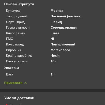
Основні атрибути
Культура
Морква
Тип продукції
Посівний (насіння)
Сорт/Гібрид
Гібрид
Група стиглості
Середньорання
Класс семян
Еліта
ГМО
Ні
Колір плоду
Помаранчевий
Виробник
Moravoseed
Країна виробник
Чехія
Вага упаковки
10 г
Упаковка
Вага
1 г
Приховати
Умови доставки