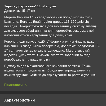
Термін дозрівання:
115-120 днів
Довжина:
15-17 см
Морква Харізма F1 - середньоранній гібрид моркви типу
Шантане. Вегетаційний період триває 115-120 днів від
посадки. Використовується для вживання у свіжому вигляді,
для зимового зберігання та для переробки, зокрема з неї
виготовляються харчування для дітей, соки.
Коренеплоди конусоподібної форми з тупим кінцем, дуже
вирівняні, з гладенькою поверхнею, досягають завдовжки 15-
17 сантиметрів, дозрівають одночасно. Мають високий
відсоток цукристості. Смакові якості та товарний вигляд
перебувають на вищому рівні.
Підходить для механізованого збирання врожаю. Також
відзначається придатність гібрида для вирощування на
важких ґрунтах. Стійкий до стрілкування та розтріскування.
Приховати
Характеристики