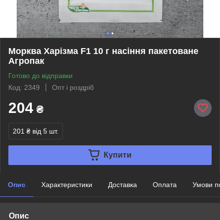
Морква Харізма F1 10 г насіння пакетоване
Агропак
Готово до відправки
Код: 2349
Опт і роздріб
204
₴
201 ₴
від 5 шт.
Купити
Опис
Характеристики
Доставка
Оплата
Умови п
Опис