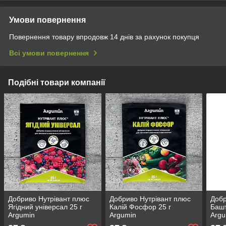
Умови повернення
Повернення товару впродовж 14 днів за рахунок покупця
Всі умови повернення
Подібні товари компанії
Добриво Нутрівант плюс
Добриво Нутрівант плюс
Добр
Ягідний універсал 25 г
Калій Фосфор 25 г
Башт
Argumin
Argumin
Argu