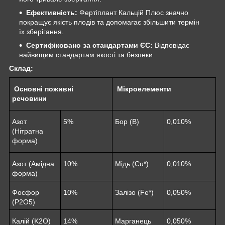
Ефективність:
Фертіплант Кальцій Плюс значно
покращує якість плодів та допомагає збільшити термін
їх зберігання.
Сертифіковано за стандартами ЄС:
Відповідає
найвищим стандартам якості та безпеки.
Склад
:
Основні поживні
Мікроелементи
речовини
Азот
5%
Бор (B)
0,010%
(Нітратна
форма)
Азот (Амідна
10%
Мідь (Cu*)
0,010%
форма)
Фосфор
10%
Залізо (Fe*)
0,050%
(P2O5)
Калій (K2O)
14%
Марганець
0,050%