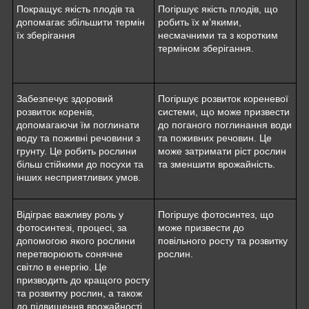
Покращує якість плодів та
Погіршує якість плодів, що
допомагає збільшити термін
робить їх м’якими,
їх зберігання
несмачними та з коротким
терміном зберігання.
Забезпечує здоровий
Погіршує розвиток кореневої
розвиток коренів,
системи, що може призвести
допомагаючи їм поглинати
до поганого поглинання води
воду та поживні речовини з
та поживних речовин. Це
грунту. Це робить рослини
може затримати ріст рослин
більш стійкими до посухи та
та зменшити врожайність.
інших несприятливих умов.
Відіграє важливу роль у
Погіршує фотосинтез, що
фотосинтезі, процесі, за
може призвести до
допомогою якого рослини
повільного росту та розвитку
перетворюють сонячне
рослин.
світло в енергію. Це
призводить до кращого росту
та розвитку рослин, а також
до підвищення врожайності.