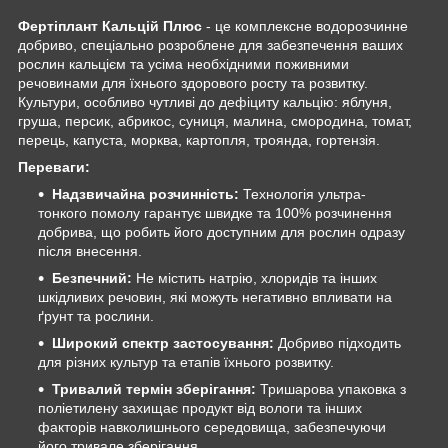
Фертіплант Кальцій Плюс
- це комплексне водорозчинне
добриво, спеціально розроблене для забезпечення ваших
рослин кальцієм та усіма необхідними поживними
речовинами для їхнього здорового росту та розвитку.
Культури, особливо чутливі до дефіциту кальцію: яблуня,
груша, персик, абрикос, суниця, малина, смородина, томат,
перець, капуста, морква, картопля, троянда, гортензія.
Переваги:
Надзвичайна розчинність:
Технологія ультра-
тонкого помолу гарантує швидке та 100% розчинення
добрива, що робить його доступним для рослин одразу
після внесення.
Безпечний:
Не містить натрію, хлоридів та інших
шкідливих речовин, які можуть негативно впливати на
ґрунт та рослини.
Широкий спектр застосування:
Добриво підходить
для різних культур та етапів їхнього розвитку.
Тривалий термін зберігання:
Тришарова упаковка з
поліетилену захищає продукт від вологи та інших
факторів навколишнього середовища, забезпечуючи
його тривале зберігання.