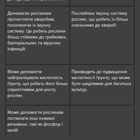
Допомагає рослинам
Послаблює імунну систему
протистояти хворобам,
рослин, що робить їх більш
посилюючи їх імунну
схильними до хвороб.
систему. Це робить рослини
більш стійкими до грибкових,
бактеріальних та вірусних
інфекцій.
Може допомогти
Призводить до підвищення
нейтралізувати кислотність
кислотності ґрунту, що може
ґрунту, що робить його більш
бути шкідливим для багатьох
сприятливим для росту
культур.
рослин.
Може допомогти рослинам
поглинати інші поживні
речовини, такі як фосфор і
калій.