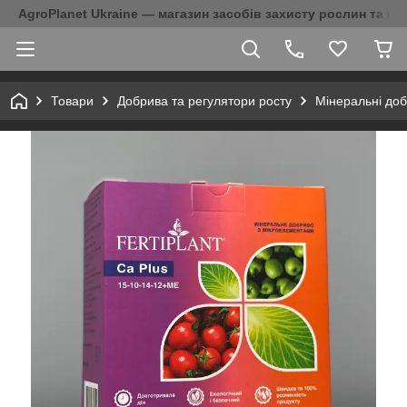
AgroPlanet Ukraine — магазин засобів захисту рослин та на
Товари
Добрива та регулятори росту
Мінеральні до