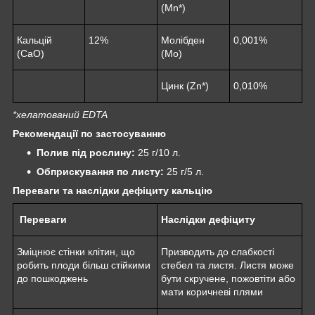
(Mn*)
Кальцій
12%
Молібден
0,001%
(CaO)
(Mo)
Цинк (Zn*)
0,010%
*хелатований EDTA
Рекомендації по застосуванню
Полив під рослину:
25 г/10 л.
Обприскування по листу:
25 г/5 л.
Переваги та наслідки дефіциту
кальцію
Переваги
Наслідки дефіциту
Зміцнює стінки клітин, що
Призводить до слабкості
робить плоди більш стійкими
стебел та листя. Листя може
до пошкоджень
бути скручене, пожовтіти або
мати коричневі плями