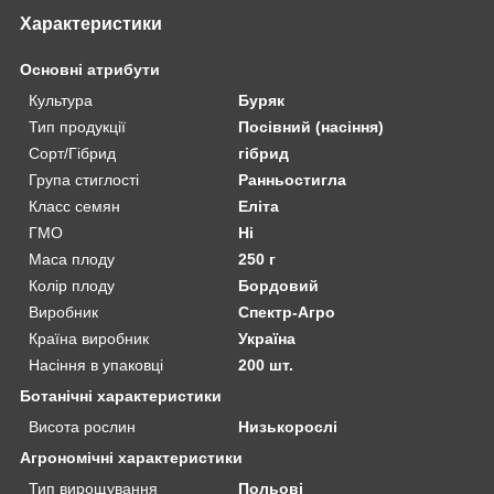
Характеристики
Основні атрибути
Культура
Буряк
Тип продукції
Посівний (насіння)
Сорт/Гібрид
гібрид
Група стиглості
Ранньостигла
Класс семян
Еліта
ГМО
Ні
Маса плоду
250 г
Колір плоду
Бордовий
Виробник
Спектр-Агро
Країна виробник
Україна
Насіння в упаковці
200 шт.
Ботанічні характеристики
Висота рослин
Низькорослі
Агрономічні характеристики
Тип вирощування
Польові