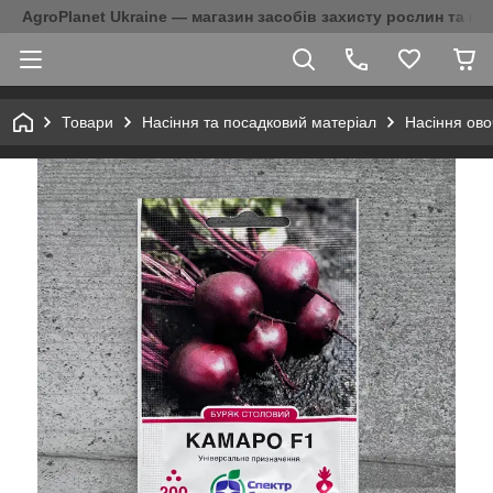
AgroPlanet Ukraine — магазин засобів захисту рослин та на
Товари
Насіння та посадковий матеріал
Насіння ово