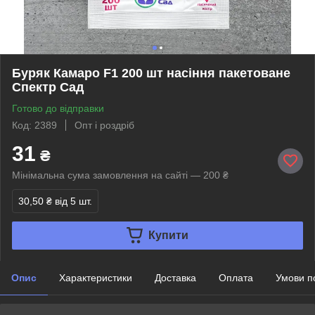
Буряк Камаро F1 200 шт насіння пакетоване
Спектр Сад
Готово до відправки
Код: 2389
Опт і роздріб
31
₴
Мінімальна сума замовлення на сайті — 200 ₴
30,50 ₴
від 5 шт.
Купити
Опис
Характеристики
Доставка
Оплата
Умови п