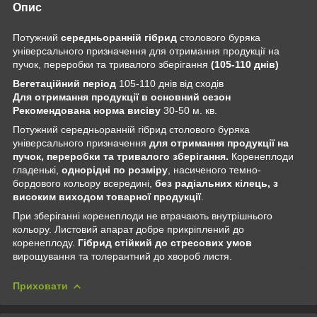
Опис
Потужний
середньоранній гібрид
столового буряка
універсального призначення для отримання продукції на
пучок, переробки та тривалого зберігання
(105-110 днів)
Вегетаційний період
105-110 днів від сходів
Для отримання продукції в основний сезон
Рекомендована норма висіву
30-50 м. кв.
Потужний середньоранній гібрид столового буряка
універсального призначення
для отримання продукції на
пучок, переробки та тривалого зберігання.
Коренеплоди
гладенькі,
однорідні по розміру
, насиченого темно-
бордового кольору всередині,
без радіальних кілець, з
високим виходом товарної продукції
.
При зберіганні коренеплоди не втрачають внутрішнього
кольору. Листовий апарат добре прикріплений до
коренеплоду.
Гібрид стійкий до стресових умов
вирощування та толерантний до хвороб листя.
Приховати