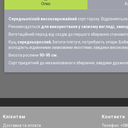
Опис
Х
Середньопізній
високоврожайний
сорт гороху. Відрізняєтьс
Рекомендується
для використання у свіжому вигляді, замо
Вегетаційний період від сходів до першого збирання станови
Кущ
середньорослий
, батоги плетучі, потребують опори. Боб
володіють відмінними смаковими якостями, завдяки високому 
Висота рослини
90-95 см.
Сорт придатний до механізованого збирання, завдяки друж
Клієнтам
Контакти
Доставка та оплата
Телефон: +380