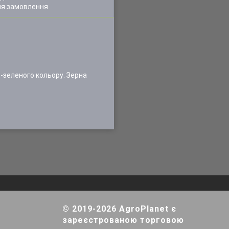
ля замовлення
о-зеленого кольору. Зерна
© 2019-2026 AgroPlanet є
зареєстрованою торговою