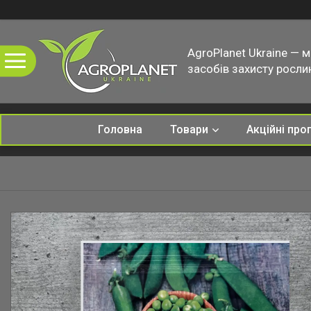
AgroPlanet Ukraine — 
засобів захисту рослин
Головна
Товари
Акційні про