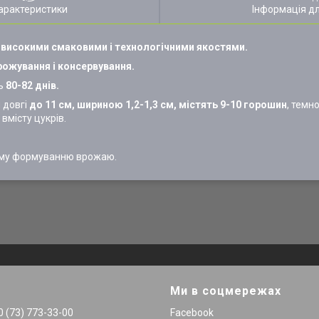
арактеристики
Інформація д
я
високими смаковими і технологічними якостями.
рожування і консервування.
ть
80-82 днів.
и довгі
до 11 см, шириною 1,2-1,3 см, містять 9-10 горошин
, темн
вмісту цукрів.
ному формуванню врожаю.
Ми в соцмережах
 (73) 773-33-00
Facebook