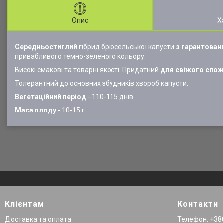
Опис
Х
Середньостиглий
гібрид брюсельської капусти
з гарантова
привабливого темно-зеленого кольору.
Високі смакові та товарні якості.
Придатний
для свіжого спож
Толерантний до основних збудників хвороб капусти.
Вегетаційний період
- 110-115 днів.
Маса плоду
- 10-15 г.
Клієнтам
Контакти
Доставка та оплата
Телефон: +380