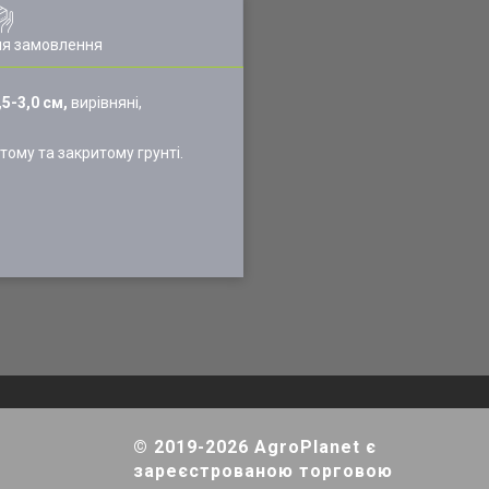
ля замовлення
,5-3,0 см,
вирівняні,
ому та закритому грунті.
© 2019-2026 AgroPlanet є
зареєстрованою торговою