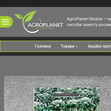
AgroPlanet Ukraine — 
засобів захисту рослин
Головна
Товари
Акційні про