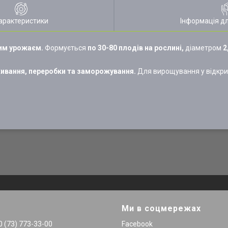
арактеристики
Інформація д
ним урожаєм.
Формується
по 30-80 плодів на рослині,
діаметром
2
ивання, переробки та заморожування.
Для вирощування у відкрит
Ми в соцмережах
 (73) 773-33-00
Facebook