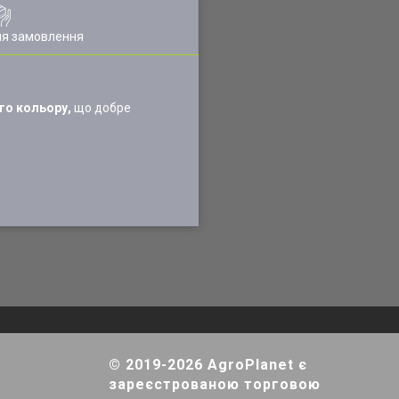
ля замовлення
ого кольору,
що добре
© 2019-2026 AgroPlanet є
зареєстрованою торговою