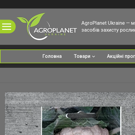
AgroPlanet Ukraine — 
засобів захисту рослин
Головна
Товари
Акційні про