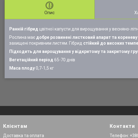
Опис
Х
Ранній гібрид
цвітної капусти для вирощування у весняно-літні
Рослина має
добре розвинені листковий апарат та кореневу
захищені покривним листям. Гібрид
стійкий до високих темпе
Підходить для вирощування у відкритому та закритому грун
Вегетаційний період
65-70 днів
Маса плоду
0,7-1,5 кг
Клієнтам
Контакти
Доставка та оплата
Телефон: +380