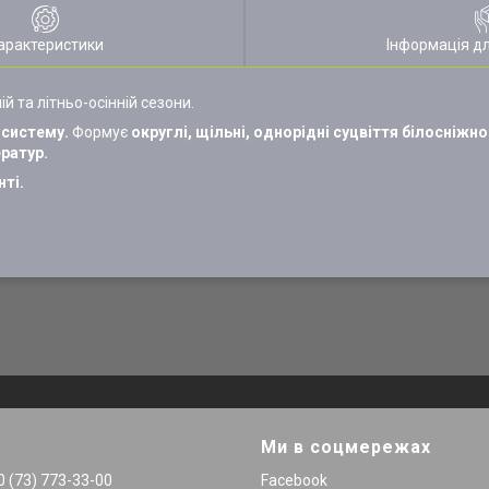
арактеристики
Інформація д
й та літньо-осінній сезони.
 систему.
Формує
округлі, щільні, однорідні суцвіття білосніжн
ратур.
ті.
Ми в соцмережах
 (73) 773-33-00
Facebook