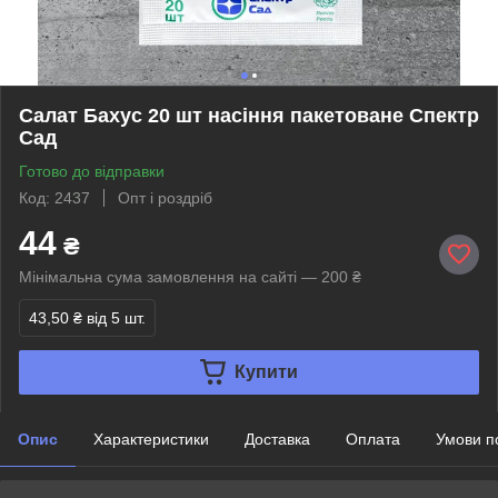
Салат Бахус 20 шт насіння пакетоване Спектр
Сад
Готово до відправки
Код: 2437
Опт і роздріб
44
₴
Мінімальна сума замовлення на сайті — 200 ₴
43,50 ₴
від 5 шт.
Купити
Опис
Характеристики
Доставка
Оплата
Умови п