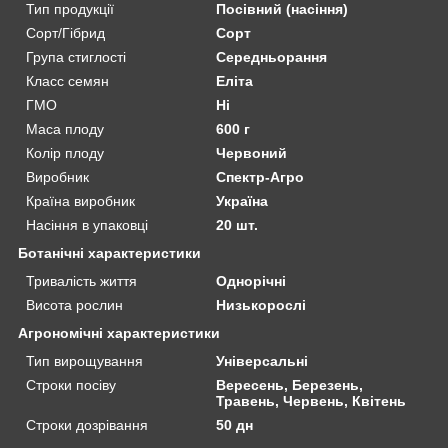
Тип продукції
Посівний (насіння)
Сорт/Гібрид
Сорт
Група стиглості
Середньорання
Класс семян
Еліта
ГМО
Ні
Маса плоду
600 г
Колір плоду
Червоний
Виробник
Спектр-Агро
Країна виробник
Україна
Насіння в упаковці
20 шт.
Ботанічні характеристики
Тривалість життя
Однорічні
Висота рослин
Низькорослі
Агрономічні характеристики
Тип вирощування
Універсальні
Строки посіву
Вересень, Березень,
Травень, Червень, Квітень
Строки дозрівання
50 дн