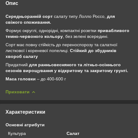
Опис
Середньоранній сорт
салату типу Лолло Россо,
для
свіжого споживання.
Формує округлі, однорідні, компактні розетки
привабливого
темно-червоного кольору
, без зелені всередині.
Сорт має повну стійкість до переноспорозу та салатної
листкової і кореневої попелиці.
Стійкий до збудників
хвороб салату
Придатний
для ранньовесняного та літньо-осіннього
сезонів вирощування у відкритому та закритому грунті.
Маса головки
– до 400-600 г
Приховати
Характеристики
Основні атрибути
Культура
Салат