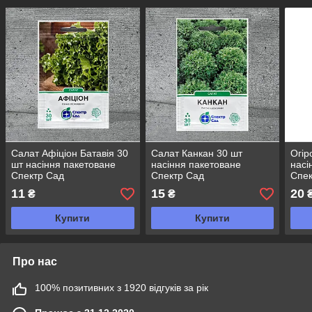
Салат Афіціон Батавія 30
Салат Канкан 30 шт
Огір
шт насіння пакетоване
насіння пакетоване
насі
Спектр Сад
Спектр Сад
Спек
11
15
20
₴
₴
Купити
Купити
Про нас
100% позитивних з 1920 відгуків за рік