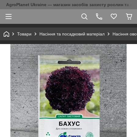
AgroPlanet Ukraine — магазин засобів захисту рослин та на
Товари
Насіння та посадковий матеріал
Насіння ово