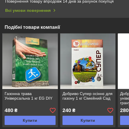
Повернення товару впродовж 14 днів за рахунок покупця
Всі умови повернення
Подібні товари компанії
Газонна трава
Добриво Супер осіннє для
Добр
Універсальна 1 кг EG DIY
газону 1 кг Сімейний Сад
унів
гран
480
240
280
₴
₴
Купити
Купити