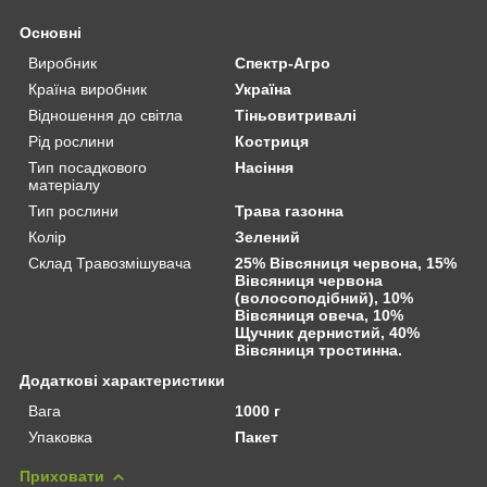
Основні
Виробник
Спектр-Агро
Країна виробник
Україна
Відношення до світла
Тіньовитривалі
Рід рослини
Костриця
Тип посадкового
Насіння
матеріалу
Тип рослини
Трава газонна
Колір
Зелений
Склад Травозмішувача
25% Вівсяниця червона, 15%
Вівсяниця червона
(волосоподібний), 10%
Вівсяниця овеча, 10%
Щучник дернистий, 40%
Вівсяниця тростинна.
Додаткові характеристики
Вага
1000 г
Упаковка
Пакет
Приховати