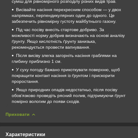
суміш для рівномірного розподілу різних видів трав.
Висівайте насіння перехресним способом — у двох
напрямках, перпендикулярних один до одного. Це
забезпечить рівномірну густоту майбутнього газону.
Під час посіву внесіть стартове добриво. За
можливості норму добрив визначають на основі аналізу
ґрунту. Якщо кислотність ґрунту занизька,
рекомендується провести вапнування.
Після висіву злегка загорніть насіння граблями на
глибину приблизно 1 см.
У суху погоду бажано прикоткувати поверхню, щоб
покращити контакт насіння із ґрунтом і прискорити
проростання.
Якщо природних опадів недостатньо, після посіву
обов’язково проведіть рясний полив, підтримуючи ґрунт
помірно вологим до появи сходів.
Приховати
Характеристики