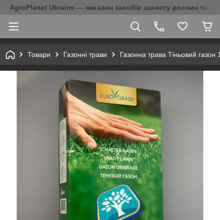
AgroPlanet Ukraine — магазин засобів захисту рослин та на
Товари
Газонні трави
Газонна трава Тіньовий газон 