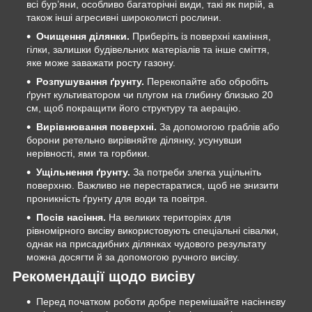
всі бур’яни, особливо багаторічні види, такі як пирій, а
також інші агресивні широколисті рослини.
Очищення ділянки.
Приберіть із поверхні каміння,
гілки, залишки будівельних матеріалів та інше сміття,
яке може заважати росту газону.
Розпушування ґрунту.
Перекопайте або обробіть
ґрунт культиватором чи плугом на глибину близько 20
см, щоб покращити його структуру та аерацію.
Вирівнювання поверхні.
За допомогою граблів або
борони ретельно вирівняйте ділянку, усунувши
нерівності, ями та горбики.
Ущільнення ґрунту.
За потреби злегка ущільніть
поверхню. Важливо не перестаратися, щоб не знизити
проникність ґрунту для води та повітря.
Посів насіння.
На великих територіях для
рівномірного висіву використовують спеціальні сівалки,
однак на присадибних ділянках чудового результату
можна досягти й за допомогою ручного висіву.
Рекомендації щодо висіву
Перед початком роботи добре перемішайте насіннєву