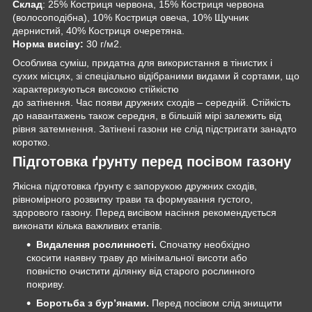
Склад
: 25% Костриця червона, 15% Костриця червона
(волосоподібна), 10% Костриця овеча, 10% Щучник
дернистий, 40% Костриця очеретяна.
Норма висіву:
30 г/м2.
Особлива суміш, придатна для використання в тінистих і
сухих місцях, зі спеціально відібраними видами й сортами, що
характеризуються високою стійкістю
до затінення. Час появи дружних сходів – середній. Стійкість
до навантажень також середня, в більшій мірі залежить від
рівня затемнення. Затінені газони не слід підстригати занадто
коротко.
Підготовка ґрунту перед посівом газону
Якісна підготовка ґрунту є запорукою дружних сходів,
рівномірного розвитку трави та формування густого,
здорового газону. Перед висівом насіння рекомендується
виконати кілька важливих етапів.
Видалення рослинності.
Спочатку необхідно
скосити наявну траву до мінімальної висоти або
повністю очистити ділянку від старого рослинного
покриву.
Боротьба з бур’янами.
Перед посівом слід знищити