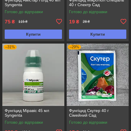
Syngenta
40 г Спектр Сад
Готово до відправки
Готово до відправки
75
19
₴
₴
115 ₴
28 ₴
Купити
Купити
–31%
–29%
Фунгіцид Міравіс 45 мл
Фунгіцид Скутер 40 г
Syngenta
Сімейний Сад
Готово до відправки
Готово до відправки