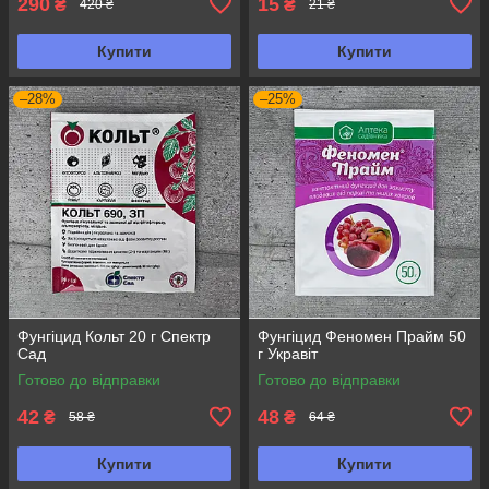
290
15
₴
₴
420 ₴
21 ₴
Купити
Купити
–28%
–25%
Фунгіцид Кольт 20 г Спектр
Фунгіцид Феномен Прайм 50
Сад
г Укравіт
Готово до відправки
Готово до відправки
42
48
₴
₴
58 ₴
64 ₴
Купити
Купити