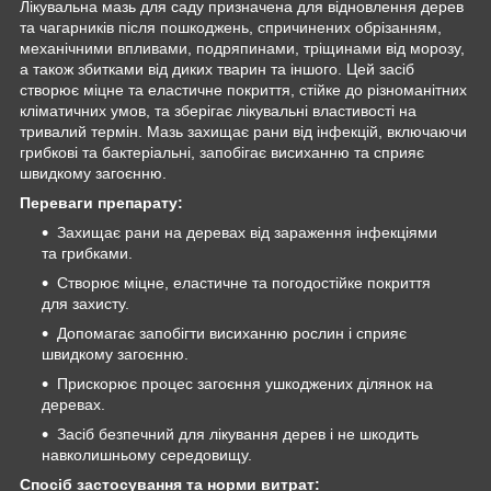
Лікувальна мазь для саду призначена для відновлення дерев
та чагарників після пошкоджень, спричинених обрізанням,
механічними впливами, подряпинами, тріщинами від морозу,
а також збитками від диких тварин та іншого. Цей засіб
створює міцне та еластичне покриття, стійке до різноманітних
кліматичних умов, та зберігає лікувальні властивості на
тривалий термін. Мазь захищає рани від інфекцій, включаючи
грибкові та бактеріальні, запобігає висиханню та сприяє
швидкому загоєнню.
Переваги препарату:
Захищає рани на деревах від зараження інфекціями
та грибками.
Створює міцне, еластичне та погодостійке покриття
для захисту.
Допомагає запобігти висиханню рослин і сприяє
швидкому загоєнню.
Прискорює процес загоєння ушкоджених ділянок на
деревах.
Засіб безпечний для лікування дерев і не шкодить
навколишньому середовищу.
Спосіб застосування та норми витрат: