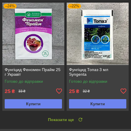
–24%
–22%
Фунгіцид Феномен Прайм 25
Фунгіцид Топаз 3 мл
г Укравіт
Syngenta
Готово до відправки
Готово до відправки
25
25
₴
₴
33 ₴
32 ₴
Купити
Купити
Показати ще