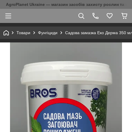
AgroPlanet Ukraine — магазин засобів захисту рослин та на
Товари
Фунгіциди
Садова замазка Еко Дерма 350 мл