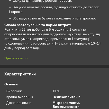
Швидка дія, активує ростові процеси.
Зміцнює імунітет рослин, підвищує стійкість до хвороб
і стресів.
Збільшує кількість бутонів і покращує якість врожаю.
Спосіб застосування та норми витрат:
Розчинити 25 мл добрива в 5 л води (на 1 сотку) та
обприскувати по листку для підтримки імунітету, захисту від
стресових умов (наприклад, приморозків) і стимуляції
плодоношення. Застосовувати 1–3 рази з інтервалом 10–14
днів у період вегетації.
Приховати
Характеристики
Основні
Виробник
Yara
Країна виробник
Великобританія
Діюча речовина
Мікроелементи,
Биокомпоненти