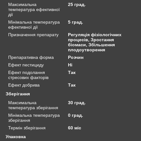
Максимальна
25 град.
температура ефективної
дії
Мінімальна температура
5 град.
ефективної дії
Призначення препарату
Регуляція фізіологічних
процесів, Зростання
біомаси, Збільшення
плодоутворення
Препаративна форма
Розчин
Ефект пестициду
Ні
Ефект подолання
Так
стресових факторів
Ефект добрива
Так
Зберігання
Максимальна
30 град.
температура зберігання
Мінімальна температура
0 град.
зберігання
Термін зберігання
60 міс
Упаковка