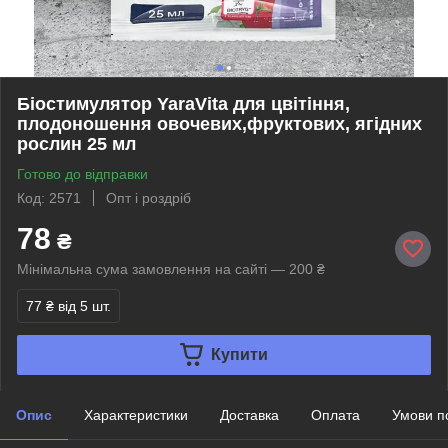
Біостимулятор YaraVita для цвітіння,
плодоношення овочевих,фруктових, ягідних
рослин 25 мл
Готово до відправки
Код: 2571
Опт і роздріб
78
₴
Мінімальна сума замовлення на сайті — 200 ₴
77 ₴
від 5 шт.
Купити
Опис
Характеристики
Доставка
Оплата
Умови п