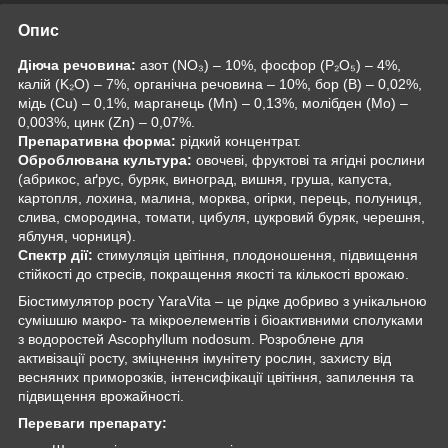
Опис
Діюча речовина:
азот (NO₃) – 10%, фосфор (P₂O₅) – 4%,
калій (K₂O) – 7%, органічна речовина – 10%, бор (B) – 0,02%,
мідь (Cu) – 0,1%, марганець (Mn) – 0,13%, молібден (Mo) –
0,003%, цинк (Zn) – 0,07%.
Препаративна форма:
рідкий концентрат.
Оброблювана культура:
овочеві, фруктові та ягідні рослини
(абрикос, аґрус, буряк, виноград, вишня, груша, капуста,
картопля, лохина, малина, морква, огірки, перець, полуниця,
слива, смородина, томати, цибуля, цукровий буряк, черешня,
яблуня, чорниця).
Спектр дії:
стимуляція цвітіння, плодоношення, підвищення
стійкості до стресів, покращення якості та кількості врожаю.
Біостимулятор росту YaraVita – це рідке добриво з унікальною
сумішшю макро- та мікроелементів і біоактивними сполуками
з водоростей Ascophyllum nodosum. Розроблене для
активізації росту, зміцнення імунітету рослин, захисту від
весняних приморозків, інтенсифікації цвітіння, запилення та
підвищення врожайності.
Переваги препарату: