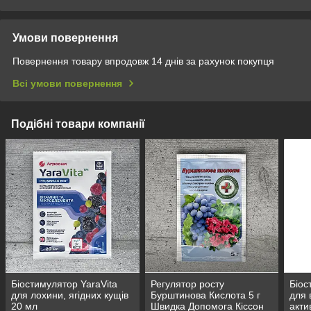
Умови повернення
Повернення товару впродовж 14 днів за рахунок покупця
Всі умови повернення
Подібні товари компанії
Біостимулятор YaraVita
Регулятор росту
Біос
для лохини, ягідних кущів
Бурштинова Кислота 5 г
для 
20 мл
Швидка Допомога Кіссон
акти