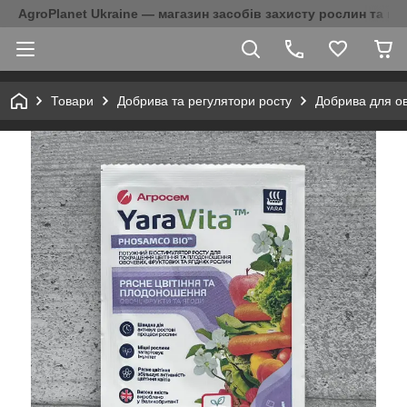
AgroPlanet Ukraine — магазин засобів захисту рослин та на
Товари
Добрива та регулятори росту
Добрива для ов