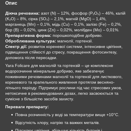
Опис
Діюча речовина:
азот (N) – 12%, фосфор (P₂O₅) – 46%, калій
(K₂O) – 8%, сірка (SO₃) – 2,1%, магній (MgO) – 1,4%,
марганець (Mn) – 0,1%, мідь (Cu) – 0,1%, залізо (Fe) – 0,2%,
бор (B) – 0,02%, цинк (Zn) – 0,02%, молібден (Mo) – 0,01%.
Препаративна форма:
порошкоподібне добриво.
Оброблювана культура:
магнолії, гортензії.
Спектр дії:
розвиток кореневої системи, інтенсивне цвітіння,
підвищення стійкості до стресу, покращення фотосинтезу,
допомога після пересадки.
Yara Folicare для магнолій та гортензій – це комплексне
водорозчинне мінеральне добриво, яке забезпечує
поживними речовинами магнолії та гортензії для листкового,
кореневого та крапельного живлення протягом весняно-
літнього періоду. Підтримує рослини під час стресових умов,
нетоксичне в рекомендованих дозах, легко засвоюється та
сумісне з більшістю засобів захисту.
Переваги препарату:
Повна розчинність у воді за температури вище +10°C.
Відсутність хлору, натрію та важких металів.
Підсилює цвітіння, збільшує кількість бутонів і