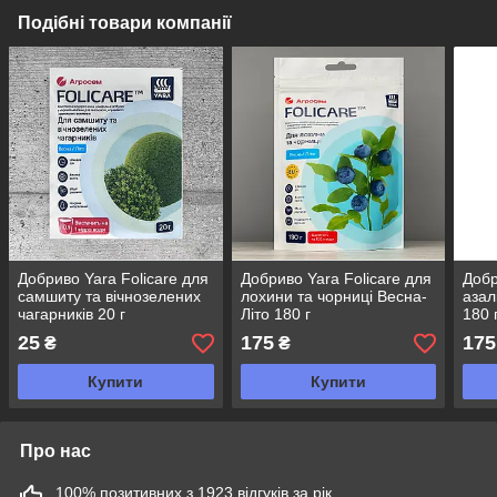
Подібні товари компанії
Добриво Yara Folicare для
Добриво Yara Folicare для
Добр
самшиту та вічнозелених
лохини та чорниці Весна-
азал
чагарників 20 г
Літо 180 г
180 
25
175
175
₴
₴
Купити
Купити
Про нас
100% позитивних з 1923 відгуків за рік