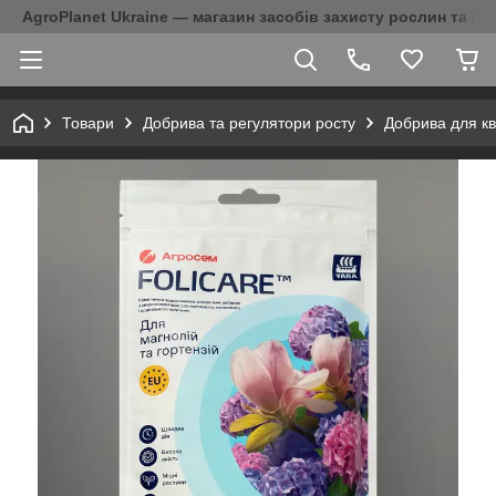
AgroPlanet Ukraine — магазин засобів захисту рослин та на
Товари
Добрива та регулятори росту
Добрива для кв