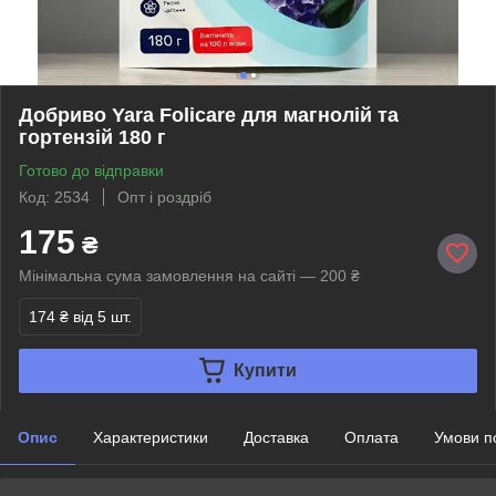
Добриво Yara Folicare для магнолій та
гортензій 180 г
Готово до відправки
Код: 2534
Опт і роздріб
175
₴
Мінімальна сума замовлення на сайті — 200 ₴
174 ₴
від 5 шт.
Купити
Опис
Характеристики
Доставка
Оплата
Умови п