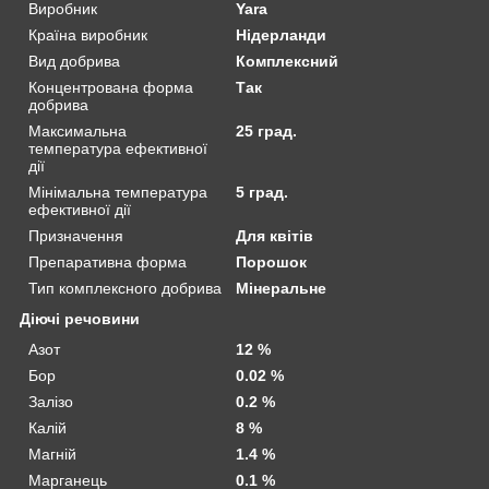
Виробник
Yara
Країна виробник
Нідерланди
Вид добрива
Комплексний
Концентрована форма
Так
добрива
Максимальна
25 град.
температура ефективної
дії
Мінімальна температура
5 град.
ефективної дії
Призначення
Для квітів
Препаративна форма
Порошок
Тип комплексного добрива
Мінеральне
Діючі речовини
Азот
12 %
Бор
0.02 %
Залізо
0.2 %
Калій
8 %
Магній
1.4 %
Марганець
0.1 %