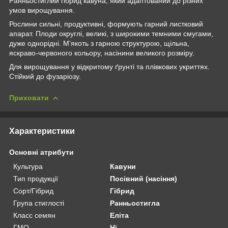
Ранньостиглий гібрид кавуна, який адаптований до різних
умов вирощування.
Рослини сильні, продуктивні, формують гарний листковий
апарат. Плоди округлі, великі, з широкими темними смугами,
дуже однорідні. М’якоть з гарною структурою, щільна,
яскраво-червоного кольору, насінини великого розміру.
Для вирощування у відкритому ґрунті та плівкових укриттях.
Стійкий до фузаріозу.
Приховати
Характеристики
Основні атрибути
Культура
Кавуни
Тип продукції
Посівний (насіння)
Сорт/Гібрид
Гібрид
Група стиглості
Ранньостигла
Класс семян
Еліта
ГМО
Ні