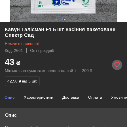
Кавун Талісман F1 5 шт насіння пакетоване
Спектр Сад
Немає в наявності
Код: 2601
Опт і роздріб
43
₴
Мінімальна сума замовлення на сайті — 200 ₴
42,50 ₴
від 5 шт.
Опис
Характеристики
Доставка
Оплата
Умови п
Опис