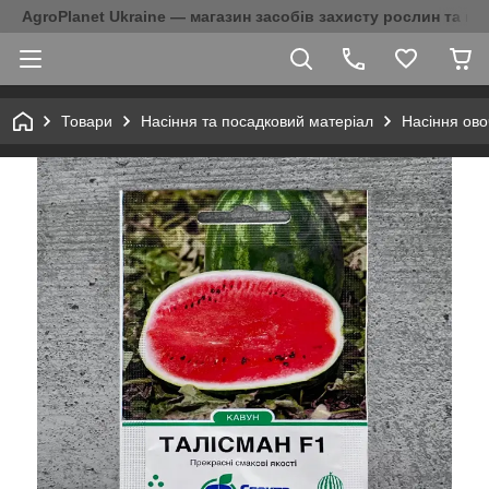
AgroPlanet Ukraine — магазин засобів захисту рослин та на
Товари
Насіння та посадковий матеріал
Насіння ово