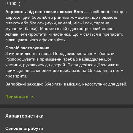
г/ 100 г)
Аерозоль від нелітаючих комах Bros —
засіб-дезінсектор в
аерозолі для боротьби з різними комахами, що повзають,
літають або бігають (мухи, комарі, міль і оси, таргани,
мурашки, блохи). Має миттєвий і довгостроковий ефект.
Активні електростатичні частинки, що містяться в препараті,
підвищують його ефективність.
Спосіб застосування
Зачинити двері та вікна. Перед використанням збовтати.
Розпорошувати в приміщенні треба з найвіддаленішої
частини, рухаючись до дверей. Після дезінсекції залишити
приміщення зачиненим ще приблизно на 15 хвилин, а потім
провітрити.
Запобіжні заходи
: Зберігати в місцях, недоступних для дітей.
Приховати
Характеристики
Основні атрибути