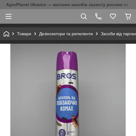
AgroPlanet Ukraine — магазин засобів захисту рослин та на
Товари
Дезінсектори та репеленти
Засоби від тарган