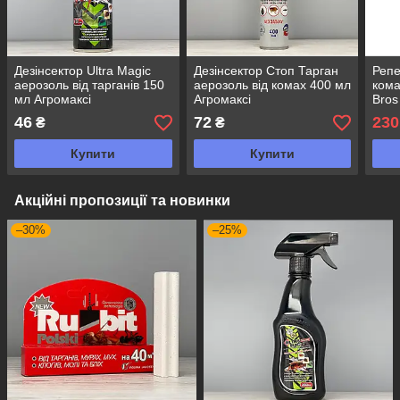
Дезінсектор Ultra Magic
Дезінсектор Стоп Тарган
Репе
аерозоль від тарганів 150
аерозоль від комах 400 мл
кома
мл Агромаксі
Агромаксі
Bros
46
72
230
₴
₴
Купити
Купити
Акційні пропозиції та новинки
–30%
–25%