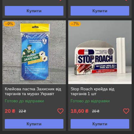
Купити
Купити
–9%
–7%
Клейова пастка Захисник від
Stop Roach крейда від
тарганів та мурах Укравіт
тарганів 1 шт
Готово до відправки
Готово до відправки
20
18,60
₴
₴
22 ₴
20 ₴
Купити
Купити