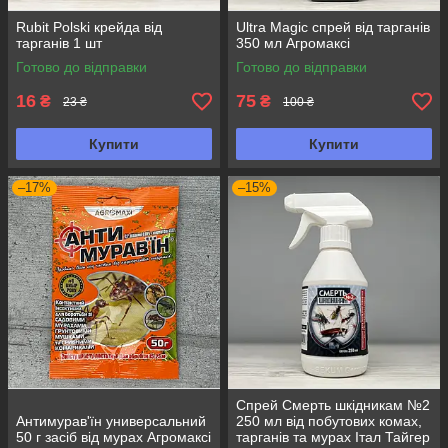
Rubit Polski крейда від
Ultra Magic спрей від тарганів
тарганів 1 шт
350 мл Агромаксі
Готово до відправки
Готово до відправки
16
75
₴
₴
23 ₴
100 ₴
Купити
Купити
–17%
–15%
Спрей Смерть шкідникам №2
Антимурав'їн универсальний
250 мл від побутових комах,
50 г засіб від мурах Агромаксі
тарганів та мурах Італ Тайгер