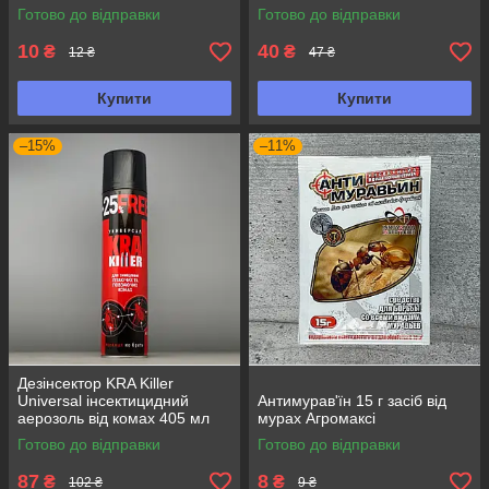
Готово до відправки
Готово до відправки
10
40
₴
₴
12 ₴
47 ₴
Купити
Купити
–15%
–11%
Дезінсектор KRA Killer
Universal інсектицидний
Антимурав'їн 15 г засіб від
аерозоль від комах 405 мл
мурах Агромаксі
Готово до відправки
Готово до відправки
87
8
₴
₴
102 ₴
9 ₴