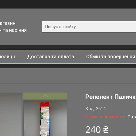
магазин
 та насіння
позиції
Доставка та оплата
Обмін та повернення
Репелент Палички
Код:
2614
Немає в наявності
Опт
240 ₴