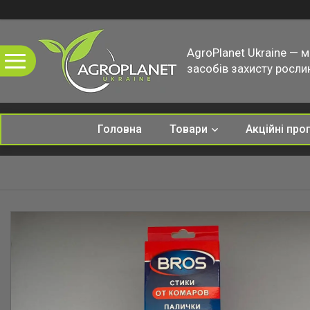
AgroPlanet Ukraine — 
засобів захисту рослин
Головна
Товари
Акційні про