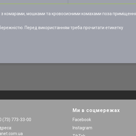
 з комарами, мошками та кровосисними комахами поза приміщенням
бережністю. Перед використанням треба прочитати етикетку
Ми в соцмережах
 (73) 773-33-00
Facebook
дреса:
Instagram
anet.com.ua