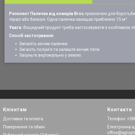
Репелент Палички від комарів
Bros
призначені для боротьби
терасі або балконі. Одна паличка захищає приблизно 15 м².
Увага:
біоцидний продукт треба застосовувати з особливою о
Спосіб застосування:
Запаліть кінчик палички
Загасіть полум'я та залиште кінчик тліти
Засуньте вертикально у землю
Клієнтам
Контакти
Доставка та оплата
Телефон: +380
Повернення та обмін
Електронна а
office@agropl