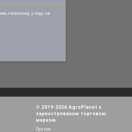
и, наприклад, у саду, на
© 2019-2026 AgroPlanet є
зареєстрованою торговою
маркою
Про нас