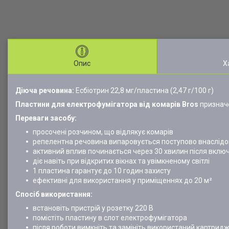
Опис
Х
Діюча речовина:
Есбіотрин 22,8 мг/пластина (2,47 г/100 г)
Пластини для електрофумігатора від комарів Bros
призначе
Переваги засобу:
просочені розчином, що відлякує комарів
репелентна речовина випаровується поступово внаслідо
активний вплив починається через 30 хвилин після вклю
діє навіть при відкритих вікнах та увімкненому світлі
1 пластина гарантує до 10 годин захисту
ефективні для використання у приміщеннях до 20 м²
Спосіб використання:
встановіть пристрій у розетку 220 В
помістіть пластину в слот електрофумігатора
після роботи вимкніть та замініть використаний картрид