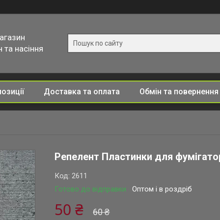
магазин
 та насіння
позиції
Доставка та оплата
Обмін та повернення
Репелент Пластинки для фумігатор
Код:
2611
Готово до відправки
Оптом і в роздріб
50 ₴
60 ₴