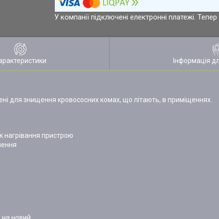
У компанії підключені електронні платежі. Тепе
арактеристики
Інформація д
ні для знищення кровососних комах, що літають, в приміщеннях.
к нагрівання пристрою
чення
ж на новий