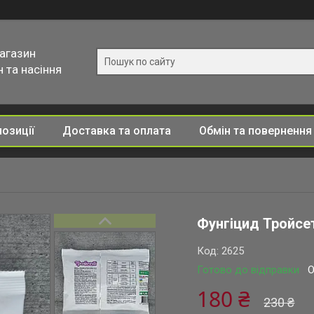
магазин
 та насіння
позиції
Доставка та оплата
Обмін та повернення
Фунгіцид Тройсет
Код:
2625
Готово до відправки
О
180 ₴
230 ₴