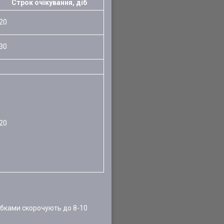
Строк очікування, діб
20
30
20
робками скорочують до 8-10