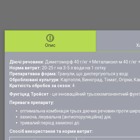
Опис
Х
Діючі речовини:
Диметоморф 40 г/кг + Металаксил-м 40 г/кг 
Норма витрат:
20-25 г на 3-5 л води на 1 сотку
Препаративна форма:
Гранули, що диспергуються у воді
Оброблювані культури:
Картопля, Виноград, Томат, Огірки, Ка
Кратність обробок за сезон:
4
Фунгіцид Тройсет
- це інноваційний трьохкомпонентний фунгі
Переваги препарату:
оптимальна комбінація трьох діючих речовин проти широ
захисна, лікувальна (антиспоруляційна) дія;
тривалий період захисної дії.
Спосіб використання та норми витрат: