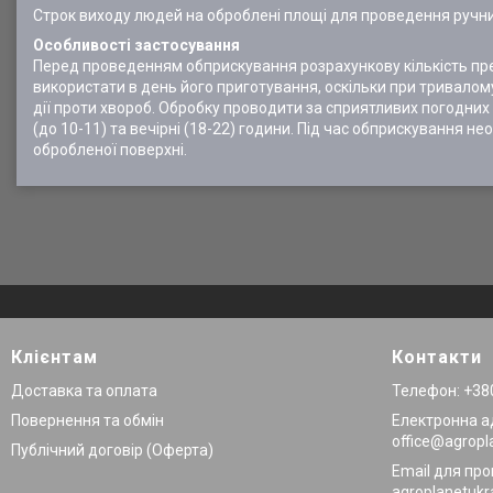
Строк виходу людей на оброблені площі для проведення ручних 
Особливості застосування
Перед проведенням обприскування розрахункову кількість преп
використати в день його приготування, оскільки при тривало
дії проти хвороб. Обробку проводити за сприятливих погодних 
(до 10-11) та вечірні (18-22) години. Під час обприскування н
обробленої поверхні.
Клієнтам
Контакти
Доставка та оплата
Телефон: +380
Повернення та обмін
Електронна а
office@agropl
Публічний договір (Оферта)
Email для про
agroplanetuk