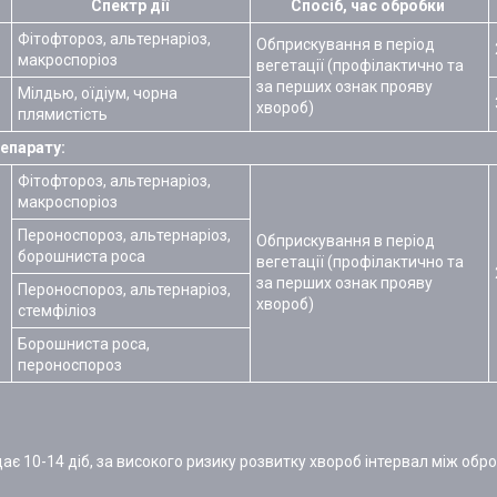
Спектр дії
Спосіб, час обробки
Фітофтороз, альтернаріоз,
Обприскування в період
макроспоріоз
вегетації (профілактично та
за перших ознак прояву
Мілдью, оїдіум, чорна
хвороб)
плямистість
епарату:
Фітофтороз, альтернаріоз,
макроспоріоз
Пероноспороз, альтернаріоз,
Обприскування в період
борошниста роса
вегетації (профілактично та
за перших ознак прояву
Пероноспороз, альтернаріоз,
хвороб)
стемфіліоз
Борошниста роса,
пероноспороз
ає 10-14 діб, за високого ризику розвитку хвороб інтервал між об