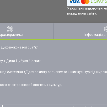
У компанії підключені е
покидаючи сайту.
арактеристики
Інформація д
+ Дифеноконазол 50 г/кг
вун, Диня, Цибуля, Часник
цид системної дії для захисту овочевих та інших культур від широк
кого спектра хвороб овочевих культур;