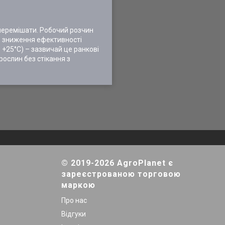
 перемішати. Робочий розчин
о зниження ефективності
 +25°С) – зазвичай це ранкові
рослин без стікання з
© 2019-2026 AgroPlanet є
зареєстрованою торговою
маркою
Про нас
Відгуки