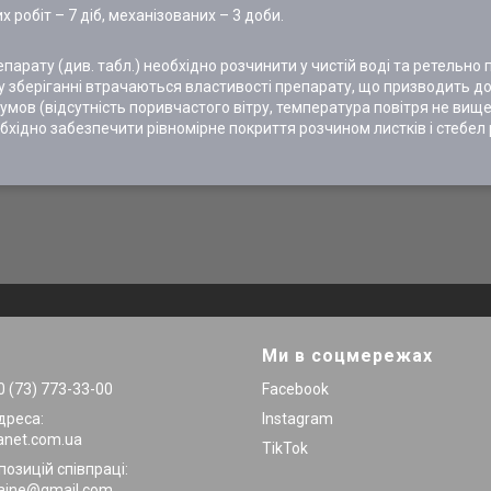
робіт – 7 діб, механізованих – 3 доби.
арату (див. табл.) необхідно розчинити у чистій воді та ретельно
му зберіганні втрачаються властивості препарату, що призводить д
умов (відсутність поривчастого вітру, температура повітря не вище
еобхідно забезпечити рівномірне покриття розчином листків і стебел 
Ми в соцмережах
 (73) 773-33-00
Facebook
дреса:
Instagram
anet.com.ua
TikTok
позицій співпраці:
raine@gmail.com