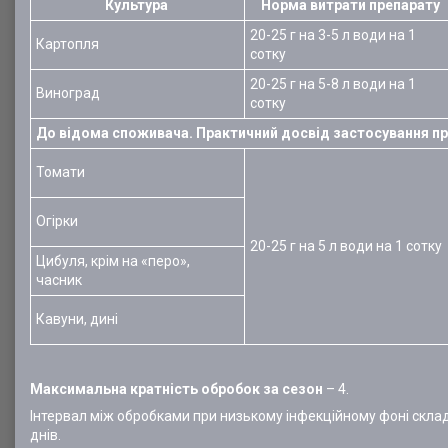
Культура
Норма витрати препарату
20-25 г на 3-5 л води на 1
Картопля
сотку
20-25 г на 5-8 л води на 1
Виноград
сотку
До відома споживача. Практичний досвід застосування пр
Томати
Огірки
20-25 г на 5 л води на 1 сотку
Цибуля, крім на «перо»,
часник
Кавуни, дині
Максимальна кратність обробок за сезон
– 4.
Інтервал між обробками при низькому інфекційному фоні склад
днів.