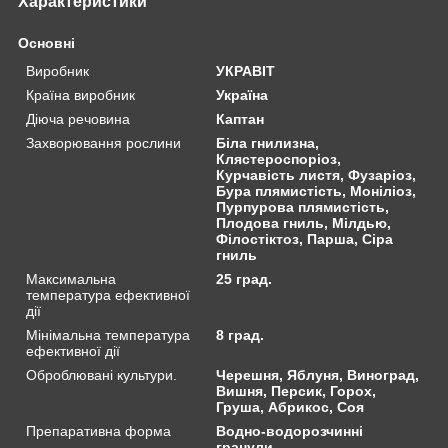
Характеристики
Основні
Виробник
УКРАВІТ
Країна виробник
Україна
Діюча речовина
Каптан
Захворювання рослини
Біла гнилизна,
Клястероспоріоз,
Курчавість листя, Фузаріоз,
Бура плямистість, Моніліоз,
Пурпурова плямистість,
Плодова гниль, Мілдью,
Філостіктоз, Парша, Сіра
гниль
Максимальна
25 град.
температура ефективної
дії
Мінімальна температура
8 град.
ефективної дії
Оброблювані культури.
Черешня, Яблуня, Виноград,
Вишня, Персик, Горох,
Груша, Абрикос, Соя
Препаративна форма
Водно-водорозчинні
гранули