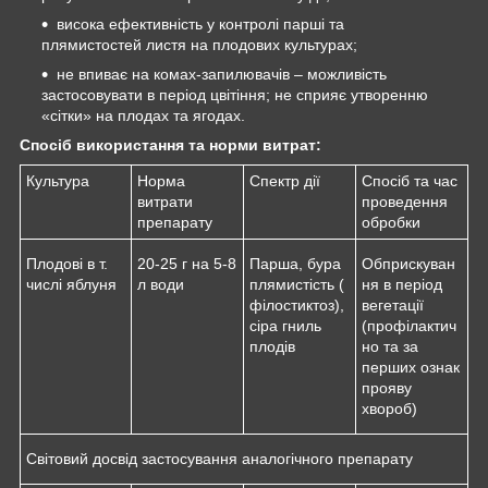
висока ефективність у контролі парші та
плямистостей листя на плодових культурах;
не впиває на комах-запилювачів – можливість
застосовувати в період цвітіння; не сприяє утворенню
«сітки» на плодах та ягодах.
Спосіб використання та норми витрат:
Культура
Норма
Спектр дії
Спосіб та час
витрати
проведення
препарату
обробки
Плодові в т.
20-25 г на 5-8
Парша, бура
Обприскуван
числі яблуня
л води
плямистість (
ня в період
філостиктоз),
вегетації
сіра гниль
(профілактич
плодів
но та за
перших ознак
прояву
хвороб)
Світовий досвід застосування аналогічного препарату