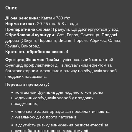
Опис
Діюча речовина:
Каптан 780 г/кг
Норма витрат:
20-25 г на 5-8 л води
Препаративна форма:
Гранули, що диспергуються у воді
Оброблювані культури:
Соя, Горох, Сочевиця, Плодові
дерева (Яблуня, Черешня, Вишня, Персик, Абрикос, Слива,
Груша), Виноград
Кратність обробок за сезон:
4
Фунгіцид Феномен Прайм
- універсальний контактний
фунгіцид профілактичної дії із лікувальним ефектом та
багатовекторним механізмом впливу на збудників хвороб
плодових насаджень.
Переваги препарату:
контактний фунгіцид для надійного контролю
шкодочинних збудників хвороб у плодових
насадженнях;
одночасно характеризується профілактичною та
лікувальною дією проти патогенів;
відсутність ризику виникнення резистентності за
рахунок багатовекторного механізму дії;