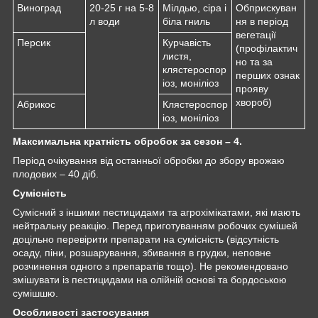
Виноград
20-25 г на 5-8
Мілдью, сіра і
Обприскуван
л води
біла гниль
ня в період
вегетації
Персик
Курчавість
(профілактич
листя,
но та за
клястероспор
перших ознак
іоз, моніліоз
прояву
хвороб)
Абрикос
Клястероспор
іоз, моніліоз
Максимальна кратність обробок за сезон – 4.
Період очікування від останньої обробки до збору врожаю
плодових – 40 діб.
Сумісність
Сумісний з іншими пестицидами та агрохімікатами, які мають
нейтральну реакцію. Перед приготуванням робочих сумішей
доцільно перевірити препарати на сумісність (відсутність
осаду, піни, розшарування, збивання в грудки, неповне
розчинення одного з препаратів тощо). Не рекомендовано
змішувати із пестицидами на олійній основі та бордоською
сумішшю.
Особливості застосування