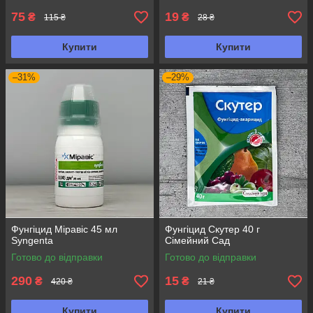
75
19
₴
₴
115 ₴
28 ₴
Купити
Купити
–31%
–29%
Фунгіцид Міравіс 45 мл
Фунгіцид Скутер 40 г
Syngenta
Сімейний Сад
Готово до відправки
Готово до відправки
290
15
₴
₴
420 ₴
21 ₴
Купити
Купити