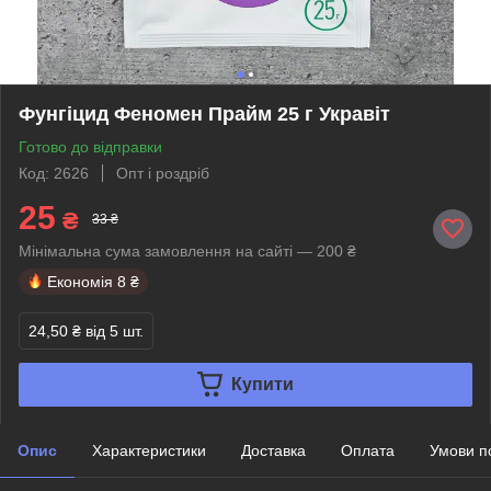
Фунгіцид Феномен Прайм 25 г Укравіт
Готово до відправки
Код: 2626
Опт і роздріб
25
₴
33 ₴
Мінімальна сума замовлення на сайті — 200 ₴
Економія
8 ₴
24,50 ₴
від 5 шт.
Купити
Опис
Характеристики
Доставка
Оплата
Умови п