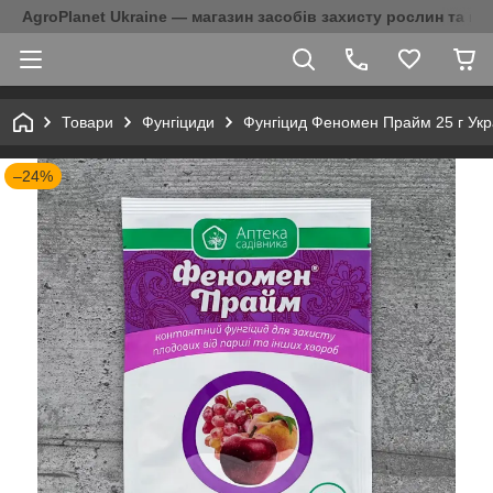
AgroPlanet Ukraine — магазин засобів захисту рослин та на
Товари
Фунгіциди
Фунгіцид Феномен Прайм 25 г Укр
–24%