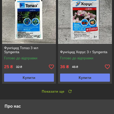
Фунгіцид Топаз 3 мл
Syngenta
Фунгіцид Хорус 3 г Syngenta
Готово до відправки
Готово до відправки
25
36
₴
₴
32 ₴
46 ₴
Купити
Купити
Показати ще
Про нас