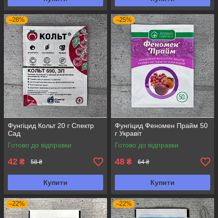
–28%
–25%
Фунгіцид Кольт 20 г Спектр
Фунгіцид Феномен Прайм 50
Сад
г Укравіт
Готово до відправки
Готово до відправки
42
48
₴
₴
58 ₴
64 ₴
Купити
Купити
–22%
–22%