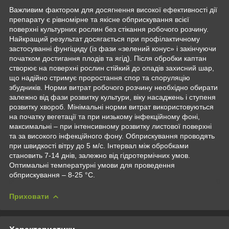
Важливим фактором для досягнення високої ефективності дії
препарату є рівномірне та якісне обприскування всієї
поверхні культурних рослин без стікання робочого розчину.
Найкращий результат досягається при профілактичному
застосуванні фунгіциду (із фази «зелений конус» і закінчуючи
початком достигання плодів та ягід). Після обробки каптан
створює на поверхні рослин стійкий до опадів захисний шар,
що надійно стримує проростання спор та споруляцію
збудників. Норми витрат робочого розчину необхідно обирати
залежно від фази розвитку культури, віку насаджень і ступеня
розвитку хвороб. Мінімальні норми витрат використовуються
на початку вегетації та при низькому інфекційному фоні,
максимальні – при інтенсивному розвитку листової поверхні
та за високого інфекційного фону. Обприскування проводять
при швидкості вітру до 5 м/с. Інтервал між обробками
становить 7-14 днів, залежно від гідротермічних умов.
Оптимальні температурні умови для проведення
обприскування – 8-25 °С.
Приховати