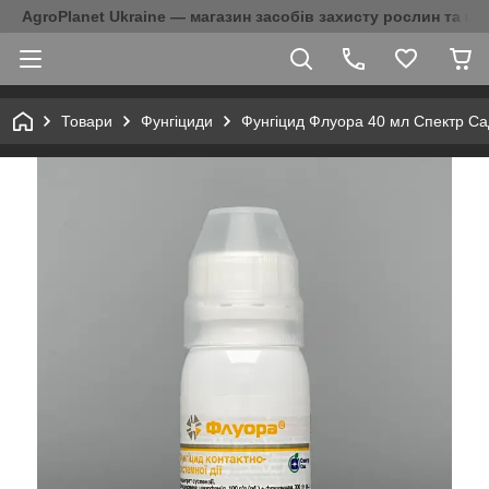
AgroPlanet Ukraine — магазин засобів захисту рослин та на
Товари
Фунгіциди
Фунгіцид Флуора 40 мл Спектр Са