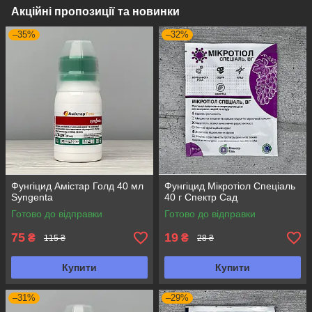
Акційні пропозиції та новинки
–35%
–32%
Фунгіцид Амістар Голд 40 мл
Фунгіцид Мікротіол Спеціаль
Syngenta
40 г Спектр Сад
Готово до відправки
Готово до відправки
75
19
₴
₴
115 ₴
28 ₴
Купити
Купити
–31%
–29%