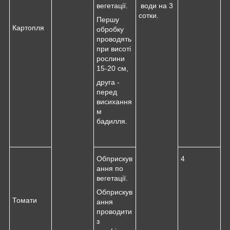
вегетації.
води на 3
сотки.
Першу
Картопля
обробку
проводять
при висоті
рослини
15-20 см,
друга -
перед
висихання
м
бадилля.
Обприскув
4
ання по
вегетації.
Обприскув
Томати
ання
проводити
з