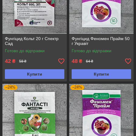
Фунгіцид Кольт 20 г Спектр
Фунгіцид Феномен Прайм 50
Сад
г Укравіт
Готово до відправки
Готово до відправки
42
48
₴
₴
58 ₴
64 ₴
Купити
Купити
–24%
–24%