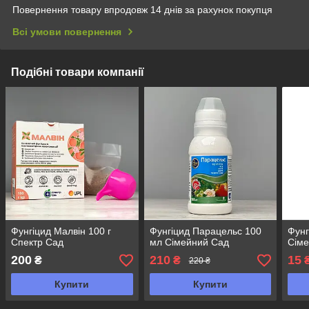
Повернення товару впродовж 14 днів за рахунок покупця
Всі умови повернення
Подібні товари компанії
Фунгіцид Малвін 100 г
Фунгіцид Парацельс 100
Фунг
Спектр Сад
мл Сімейний Сад
Сім
200
210
15
₴
₴
220 ₴
Купити
Купити