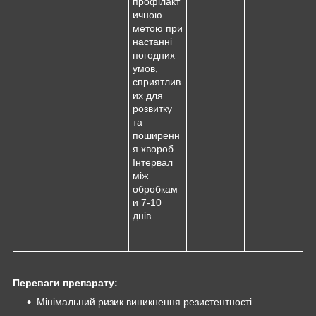
профілакт
ичною
метою при
настанні
погодних
умов,
сприятлив
их для
розвитку
та
поширенн
я хвороб.
Інтервал
між
обробкам
и 7-10
днів.
Переваги препарату:
Мінімальний ризик виникнення резистентності.