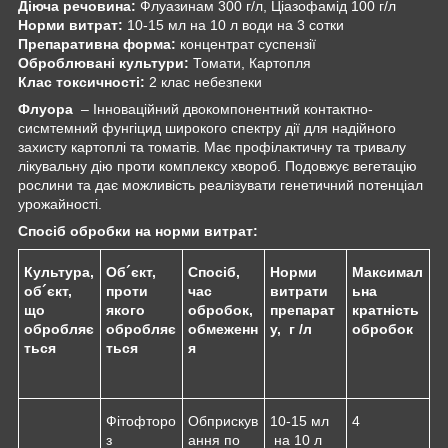
Діюча речовина:
Флуазинам 300 г/л, Ціазофамід 100 г/л
Норми витрат:
10-15 мл на 10 л води на 3 сотки
Препаративна форма:
концентрат суспензії
Оброблювані культури:
Томати, Картопля
Клас токсичності:
2 клас небезпеки
Флуора
– Інноваційний двокомпонентний контактно-
сисмтемний фунгіцид широкого спектру дії для надійного
захисту картоплі та томатів. Має профілактичну та тривалу
лікувальну дію проти комплексу хвороб. Подовжує вегетацію
рослини та дає можливість реалізувати генетичний потенціал
урожайності.
Спосіб обробки на норми витрат:
Культура,
Об´єкт,
Спосіб,
Норми
Максимал
об´єкт,
проти
час
витрати
ьна
що
якого
обробок,
препарат
кратність
обробляє
обробляє
обмеженн
у, г /л
обробок
ться
ться
я
Фітофторо
Обприскув
10-15 мл
4
з
ання по
на 10 л