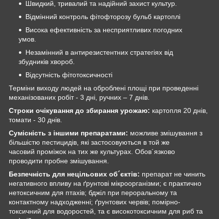
Швидкий, тривалий та надійний захист культур.
Відмінний контроль фітофторозу бульб картоплі
Висока ефективність за несприятливих погодних
умов.
Незамінний в антирезистентних стратегіях від
збудників хвороб.
Відсутність фітотоксичності
Терміни виходу людей на оброблені площі при проведенні
механізованих робіт - 3 дні, ручних – 7 днів.
Строки очікування до збирання урожаю:
картопля 20 днів,
томати - 30 днів.
Сумісність з іншими препаратами:
можливе змішування з
більшістю пестицидів, які застосовуються в той же
часовий проміжок на тих же культурах. Обов´язково
проводити пробне змішування.
Безпечність для нецільових об´єктів:
препарат не чинить
негативного впливу на ґрунтові мікроорганізми; є практично
нетоксичним для птахів; бджіл при пероральному та
контактному надходженні; ґрунтових червів; помірно-
токсичний для водоростей, та є високотоксичним для риб та