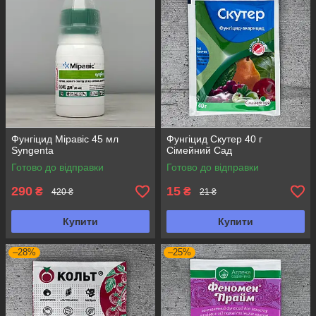
Фунгіцид Міравіс 45 мл
Фунгіцид Скутер 40 г
Syngenta
Сімейний Сад
Готово до відправки
Готово до відправки
290
15
₴
₴
420 ₴
21 ₴
Купити
Купити
–28%
–25%