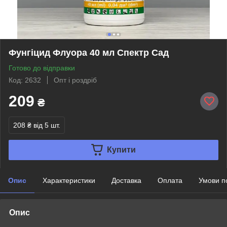
Фунгіцид Флуора 40 мл Спектр Сад
Готово до відправки
Код: 2632
Опт і роздріб
209
₴
208 ₴
від 5 шт.
Купити
Опис
Характеристики
Доставка
Оплата
Умови п
Опис