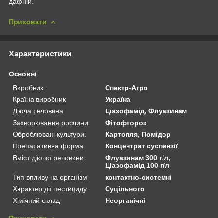
дафній.
Приховати
Характеристики
Основні
Виробник
Спектр-Агро
Країна виробник
Україна
Діюча речовина
Ціазофамід, Флуазинам
Захворювання рослини
Фітофтороз
Оброблювані культури.
Картопля, Помідор
Препаративна форма
Концентрат суспензії
Вміст діючої речовини
Флуазинам 300 г/л,
Ціазофамід 100 г/л
Тип впливу на організм
контактно-системні
Характер дії пестициду
Суцільного
Хімічний склад
Неорганічні
Приховати