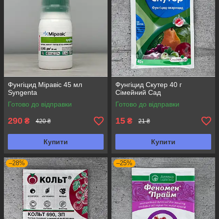
Фунгіцид Міравіс 45 мл
Фунгіцид Скутер 40 г
Syngenta
Сімейний Сад
Готово до відправки
Готово до відправки
290
15
₴
₴
420 ₴
21 ₴
Купити
Купити
–28%
–25%