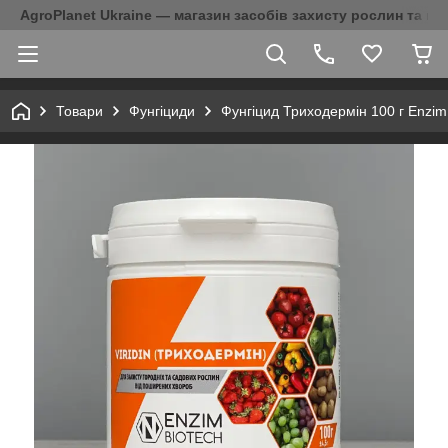
AgroPlanet Ukraine — магазин засобів захисту рослин та на
Товари
Фунгіциди
Фунгіцид Триходермін 100 г Enzim