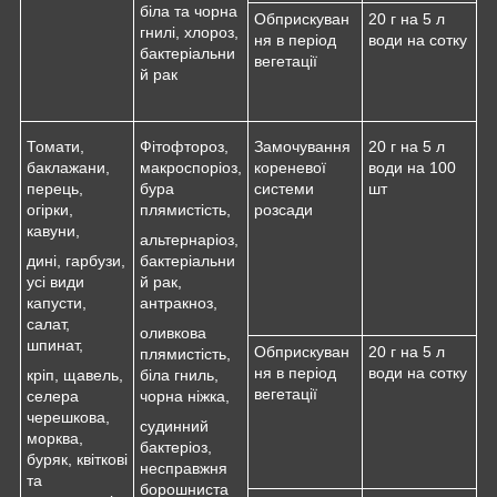
біла та чорна
Обприскуван
20 г на 5 л
гнилі, хлороз,
ня в період
води на сотку
бактеріальни
вегетації
й рак
Томати,
Фітофтороз,
Замочування
20 г на 5 л
баклажани,
макроспоріоз,
кореневої
води на 100
перець,
бура
системи
шт
огірки,
плямистість,
розсади
кавуни,
альтернаріоз,
дині, гарбузи,
бактеріальни
усі види
й рак,
капусти,
антракноз,
салат,
оливкова
шпинат,
Обприскуван
20 г на 5 л
плямистість,
ня в період
води на сотку
кріп, щавель,
біла гниль,
вегетації
селера
чорна ніжка,
черешкова,
судинний
морква,
бактеріоз,
буряк, квіткові
несправжня
та
борошниста