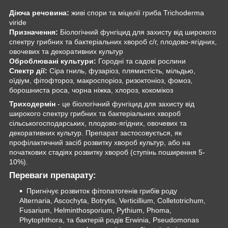
Діюча речовина:
живі спори та міцелії гриба Trichoderma
viride
Призначення:
Біологічний фунгіцид для захисту від широкого
спектру грибних та бактеріальних хвороб с/г, плодово-ягідних,
овочевих та декоративних культур
Оброблювані культури:
Городні та садові рослини
Спектр дії:
Сіра гниль, фузаріоз, плямистість, мільдью,
оїдіум, фітофтороз, макроспоріоз, ризоктоніоз, фомоз,
борошниста роса, чорна ніжка, хлороз, кокомікоз
Триходермін
- це біологічний фунгіцид для захисту від
широкого спектру грибних та бактеріальних хвороб
сільськогосподарських, плодово-ягідних, овочевих та
декоративних культур. Препарат застосовується, як
профілактичний засіб розвитку хвороб культур, або на
початкових стадіях розвитку хвороб (ступінь поширення 5-
10%).
Переваги препарату:
Пригнічує розвиток фітопатогенів грибів роду
Alternaria, Ascochyta, Botrytis, Verticillium, Colletotrichum,
Fusarium, Helminthosporium, Pythium, Phoma,
Phytophthora, та бактерій родів Erwinia, Pseudomonas