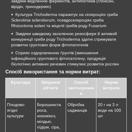
завдяки виділенню ферментів, антибіотиків (гліоксин,
вірідін, триходермін)
Культура Trichoderma паразитує на склероціях гриба
Sclerotinia sclerotiorum, псевдосклероціях гриба
Rhizoctonia solani та міцелії грибів роду Fusarium
Завдяки швидкому заселенню ризосфери й активній
конкуренції гриби роду Trichoderma здатні стримувати
розвиток грунтових форм фітопатогенів
Сприяє оздоровленню ґрунтів (зменшення
інфекційного грунтового фітопатогену, продукція
біологічно активних речовин стимулює розвиток рослин
Спосіб використання та норми витрат:
Культура
Шкідливі
Спосіб
Норма
об'єкти
застосуванн
витрати
я
Плодово-
Борошниста
Обробка
20 г на 3 л
ягідні
роса,
саджанців
води на 100
культури
кокомікоз,
шт
мілдью,
оїдіум, сіра,