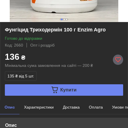
Фунгіцид Триходермін 100 г Enzim Agro
Готово до відправки
Код: 2660
Опт і роздріб
136
₴
Мінімальна сума замовлення на сайті — 200 ₴
135 ₴
від 5 шт.
Купити
Опис
Характеристики
Доставка
Оплата
Умови п
Опис