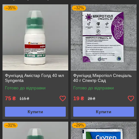
–35%
–32%
Фунгіцид Амістар Голд 40 мл
Фунгіцид Мікротіол Спеціаль
Syngenta
40 г Спектр Сад
Готово до відправки
Готово до відправки
75
19
₴
₴
115 ₴
28 ₴
Купити
Купити
–31%
–29%