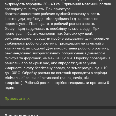
витримують впродовж 20 - 40 хв. Отриманий маточний розчин
препарату ф ільтрують. При приготуванні
багатокомпонентних робочих сумішей спочатку вносять
інсектициди, гербіциди, мікродобрива і т.д. та ретельно
перемішують. Після цього, в робочий розчин вносять
біофунгіцид та доливають необхідну кількість води. При
приготуванні багатокомпонентних бакових сумішей,
рекомендовано проводити пробне змішування для перевірки
стабільності робочого розчину. Триходермін не сумісний з
хімічними фунгіцидами! Для використання робочого розчину,
рекомендовано використовувати обприскувачі з діаметром
фільтрів та форсунок, не менше 0,2 мм. Обробку проводити в
ранковий або вечірній час, або впродовж дня за умов
хмарності, в суху безвітряну погоду, за температури від + 10
до +30°С. Обробку рослин по вегетації проводити в періоди
мінімальної сонячної активності (ранок, вечір, ніч,
хмарність). Робочий розчин потрібно використати протягом 6
годин.
Приховати
Характеристики