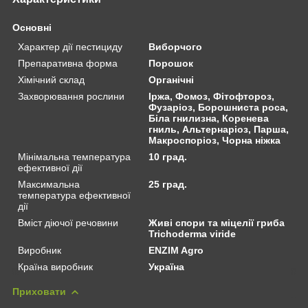
Основні
Характер дії пестициду
Виборчого
Препаративна форма
Порошок
Хімічний склад
Органічні
Захворювання рослини
Іржа, Фомоз, Фітофтороз,
Фузаріоз, Борошниста роса,
Біла гнилизна, Коренева
гниль, Альтернаріоз, Парша,
Макроспоріоз, Чорна ніжка
Мінімальна температура
10 град.
ефективної дії
Максимальна
25 град.
температура ефективної
дії
Вміст діючої речовини
Живі спори та міцелії гриба
Trichoderma viride
Виробник
ENZIM Agro
Країна виробник
Україна
Приховати