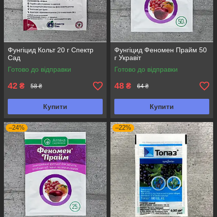
Фунгіцид Кольт 20 г Спектр
Фунгіцид Феномен Прайм 50
Сад
г Укравіт
Готово до відправки
Готово до відправки
42
48
₴
₴
58 ₴
64 ₴
Купити
Купити
–24%
–22%