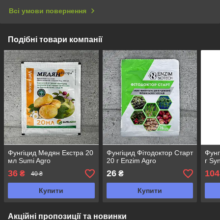
Всі умови повернення
Подібні товари компанії
Фунгіцид Медян Екстра 20
Фунгіцид Фітодоктор Старт
Фунг
мл Sumi Agro
20 г Enzim Agro
г Sy
36
26
104
₴
₴
40 ₴
Купити
Купити
Акційні пропозиції та новинки