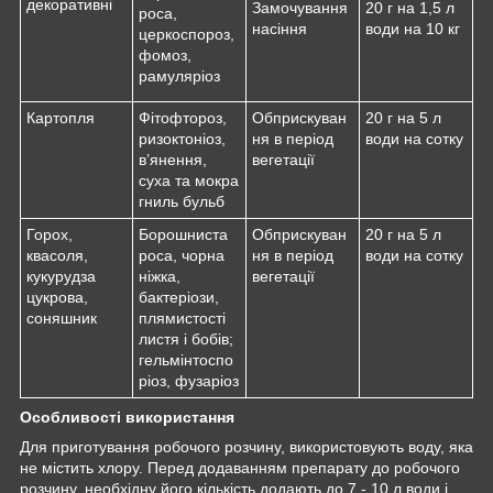
декоративні
Замочування
20 г на 1,5 л
роса,
насіння
води на 10 кг
церкоспороз,
фомоз,
рамуляріоз
Картопля
Фітофтороз,
Обприскуван
20 г на 5 л
ризоктоніоз,
ня в період
води на сотку
в’янення,
вегетації
суха та мокра
гниль бульб
Горох,
Борошниста
Обприскуван
20 г на 5 л
квасоля,
роса, чорна
ня в період
води на сотку
кукурудза
ніжка,
вегетації
цукрова,
бактеріози,
соняшник
плямистості
листя і бобів;
гельмінтоспо
ріоз, фузаріоз
Особливості використання
Для приготування робочого розчину, використовують воду, яка
не містить хлору. Перед додаванням препарату до робочого
розчину, необхідну його кількість додають до 7 - 10 л води і