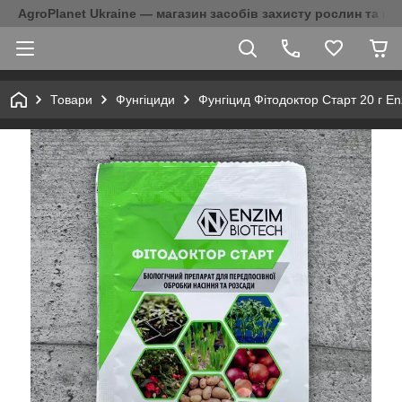
AgroPlanet Ukraine — магазин засобів захисту рослин та на
Товари
Фунгіциди
Фунгіцид Фітодоктор Старт 20 г En