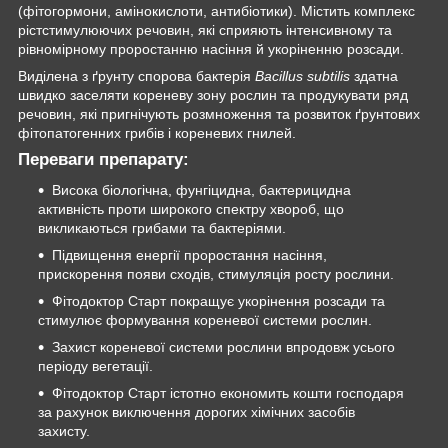
(фітогормони, амінокислоти, антибіотики). Містить комплекс
рістстимулюючих речовин, які сприяють інтенсивному та
рівномірному проростанню насіння й укоріненню розсади.
Виділена з ґрунту спорова бактерія
Bacillus subtilis
здатна
швидко заселяти кореневу зону рослин та продукувати ряд
речовин, які пригнічують розмноження та розвиток ґрунтових
фітопатогенних грибів і кореневих гнилей.
Переваги препарату:
Висока біологічна, фунгіцидна, бактерицидна
активність проти широкого спектру хвороб, що
викликаються грибами та бактеріями.
Підвищення енергії проростання насіння,
прискорення появи сходів, стимуляція росту рослини.
Фітодоктор Старт покращує укорінення розсади та
стимулює формування кореневої системи рослин.
Захист кореневої системи рослини впродовж усього
періоду вегетації.
Фітодоктор Старт істотно економить кошти господаря
за рахунок виключення дорогих хімічних засобів
захисту.