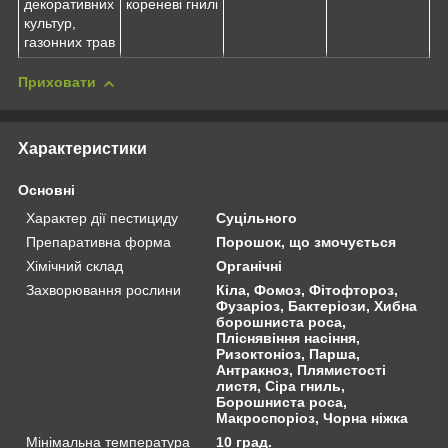
декоративних
кореневі гнилі
культур,
газонних трав
Приховати
Характеристики
Основні
Характер дії пестициду
Суцільного
Препаративна форма
Порошок, що змочується
Хімічний склад
Органічні
Захворювання рослини
Кіла, Фомоз, Фітофтороз,
Фузаріоз, Бактеріози, Хибна
борошниста роса,
Пліснявіння насіння,
Ризоктоніоз, Парша,
Антракноз, Плямистості
листя, Сіра гниль,
Борошниста роса,
Макроспоріоз, Чорна ніжка
Мінімальна температура
10 град.