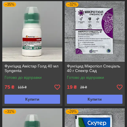
–35%
–32%
Фунгіцид Амістар Голд 40 мл
Фунгіцид Мікротіол Спеціаль
Syngenta
40 г Спектр Сад
Готово до відправки
Готово до відправки
75
19
₴
₴
115 ₴
28 ₴
Купити
Купити
–31%
–29%