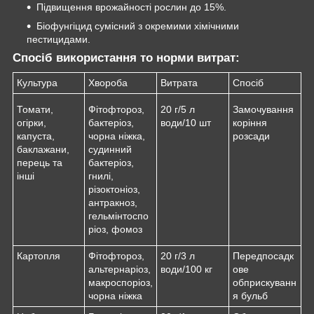
Підвищення врожайності рослин до 15%.
Біофунгіцид сумісний з окремими хімічними
пестицидами.
Спосіб використання то норми витрат:
Культура
Хвороба
Витрата
Спосіб
Томати,
Фітофтороз,
20 г/5 л
Замочування
огірки,
бактеріоз,
води/10 шт
коріння
капуста,
чорна ніжка,
розсади
баклажани,
судинний
перець та
бактеріоз,
інші
гнилі,
різоктоніоз,
антракноз,
гельмінтоспо
ріоз, фомоз
Картопля
Фітофтороз,
20 г/3 л
Передпосадк
альтернаріоз,
води/100 кг
ове
макроспоріоз,
обприскуванн
чорна ніжка
я бульб