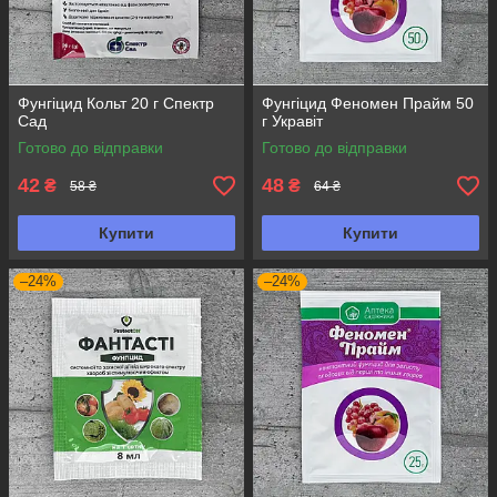
Фунгіцид Кольт 20 г Спектр
Фунгіцид Феномен Прайм 50
Сад
г Укравіт
Готово до відправки
Готово до відправки
42
48
₴
₴
58 ₴
64 ₴
Купити
Купити
–24%
–24%