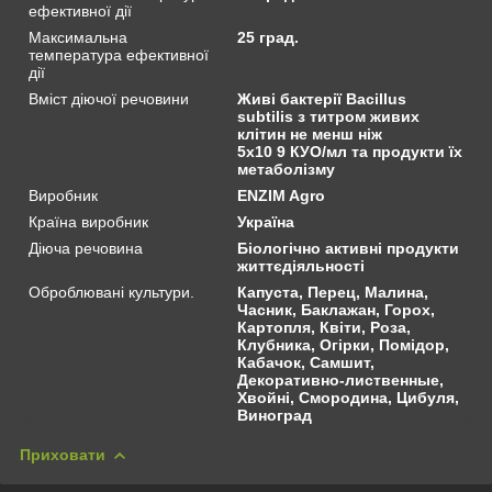
ефективної дії
Максимальна
25 град.
температура ефективної
дії
Вміст діючої речовини
Живі бактерії Bacillus
subtilis з титром живих
клітин не менш ніж
5х10 9 КУО/мл та продукти їх
метаболізму
Виробник
ENZIM Agro
Країна виробник
Україна
Діюча речовина
Біологічно активні продукти
життєдіяльності
Оброблювані культури.
Капуста, Перец, Малина,
Часник, Баклажан, Горох,
Картопля, Квіти, Роза,
Клубника, Огірки, Помідор,
Кабачок, Самшит,
Декоративно-лиственные,
Хвойні, Смородина, Цибуля,
Виноград
Приховати