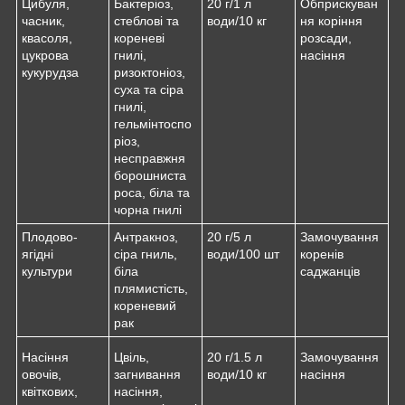
Цибуля,
Бактеріоз,
20 г/1 л
Обприскуван
часник,
стеблові та
води/10 кг
ня коріння
квасоля,
кореневі
розсади,
цукрова
гнилі,
насіння
кукурудза
ризоктоніоз,
суха та сіра
гнилі,
гельмінтоспо
ріоз,
несправжня
борошниста
роса, біла та
чорна гнилі
Плодово-
Антракноз,
20 г/5 л
Замочування
ягідні
сіра гниль,
води/100 шт
коренів
культури
біла
саджанців
плямистість,
кореневий
рак
Насіння
Цвіль,
20 г/1.5 л
Замочування
овочів,
загнивання
води/10 кг
насіння
квіткових,
насіння,