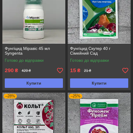
Фунгіцид Міравіс 45 мл
Фунгіцид Скутер 40 г
Syngenta
Сімейний Сад
Готово до відправки
Готово до відправки
290
15
₴
₴
420 ₴
21 ₴
Купити
Купити
–28%
–25%