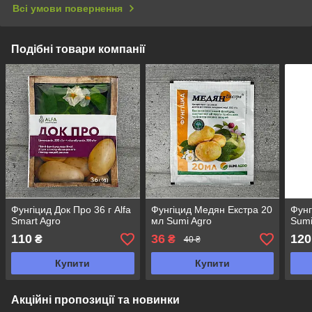
Всі умови повернення
Подібні товари компанії
Фунгіцид Док Про 36 г Alfa
Фунгіцид Медян Екстра 20
Фунг
Smart Agro
мл Sumi Agro
Sumi
110
36
120
₴
₴
40 ₴
Купити
Купити
Акційні пропозиції та новинки