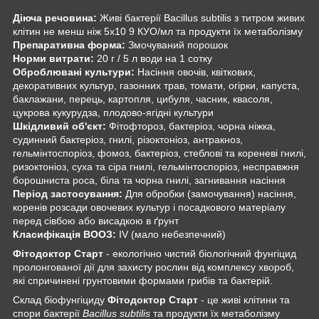
Діюча речовина:
Живі бактерії Bacillus subtilis з титром живих
клітин не менш ніж 5х10
9
КУО/мл та продукти їх метаболізму
Препаративна форма:
Змочуваний порошок
Норми витрати:
20 г / 5 л води на 1 сотку
Оброблювані культури:
Насіння овочів, квіткових,
декоративних культур, газонних трав, томати, огірки, капуста,
баклажани, перець, картопля, цибуля, часник, квасоля,
цукрова кукурудза, плодово-ягідні культури
Шкідливий об'єкт:
Фітофтороз, бактеріоз, чорна ніжка,
судинний бактеріоз, гнилі, різоктоніоз, антракноз,
гельмінтоспоріоз, фомоз, бактеріоз, стеблові та кореневі гнилі,
ризоктоніоз, суха та сіра гнилі, гельмінтоспоріоз, несправжня
борошниста роса, біла та чорна гнилі, загнивання насіння
Період застосування:
Для обробки (замочування) насіння,
коренів розсади овочевих культур і посадкового матеріалу
перед сівбою або висадкою в ґрунт
Класифікація ВООЗ:
IV (мало небезпечний)
Фітодоктор Старт
- екологічно чистий біологічний фунгіцид
пролонгованої дії для захисту рослин від комплексу хвороб,
які спричинені грунтовими формами грибів та бактерій.
Склад біофунгіциду
Фітодоктор Старт
- це живі клітини та
спори бактерії
Bacillus subtilis
та продукти їх метаболізму