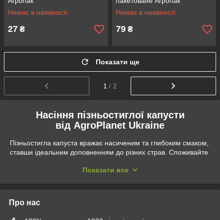
Агропак
пакетоване Агропак
Немає в наявності
Немає в наявності
27
79
₴
₴
Показати ще
1
/ 2
Насіння пізньостиглої капусти
від AgroPlanet Ukraine
Пізньостигла капуста вражає насиченим та глибоким смаком,
ставши ідеальним доповненням до різних страв. Споживайте
смачну капусту протягом тривалого періоду завдяки її високій
Показати все
збереженісті.
В асортименті
інтернет-магазину АgroPlanet
Ukraine
представлені виняткові сорти пізньостиглої
Про нас
білокачанної капусти, що гарантують вам справжню
насолоду вирощуванням. Оберіть між сортами, такими як