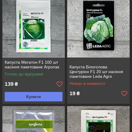
Капуста Мегатон F1 100 шт
насіння пакетоване Агропак
Капуста Білоголова
Центуріон F1 20 шт насіння
Готово до відправки
пакетоване Leda Agro
139
Немає в наявності
₴
19
₴
Купити