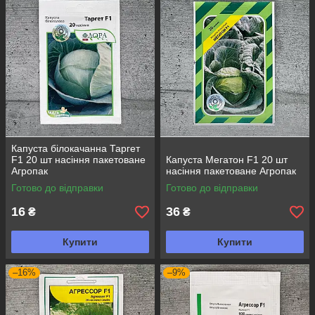
з яких вражає своїми унікальними властивостями.
Капуста білокачанна Таргет
F1 20 шт насіння пакетоване
Капуста Мегатон F1 20 шт
Агропак
насіння пакетоване Агропак
Готово до відправки
Готово до відправки
16
36
₴
₴
Купити
Купити
–16%
–9%