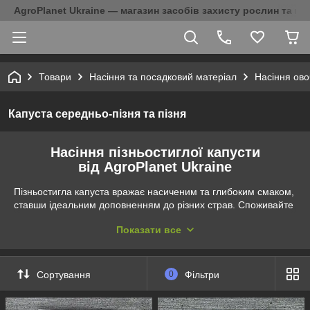
AgroPlanet Ukraine — магазин засобів захисту рослин та на
Товари
Насіння та посадковий матеріал
Насіння ово
Капуста середньо-пізня та пізня
Насіння пізньостиглої капусти
від AgroPlanet Ukraine
Пізньостигла капуста вражає насиченим та глибоким смаком,
ставши ідеальним доповненням до різних страв. Споживайте
смачну капусту протягом тривалого періоду завдяки її високій
Показати все
збереженісті.
В асортименті інтернет-магазину АgroPlanet
Ukraine представлені виняткові сорти пізньостиглої
Сортування
0
Фільтри
білокачанної капусти, що гарантують вам справжню
насолоду вирощуванням. Оберіть між сортами, такими як
Агресор, Адаптор, Бригадир, Новатор, Центуріон та ін., кожен