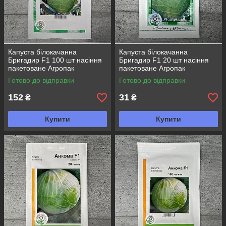
Капуста білокачанна
Капуста білокачанна
Бригадир F1 100 шт насіння
Бригадир F1 20 шт насіння
пакетоване Агропак
пакетоване Агропак
Готово до відправки
Готово до відправки
152
31
₴
₴
Купити
Купити