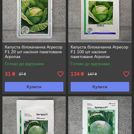
Капуста білокачанна Агресор
Капуста білокачанна Агресор
F1 20 шт насіння пакетоване
F1 100 шт насіння
Агропак
пакетоване Агропак
Готово до відправки
Готово до відправки
31
134
₴
₴
37 ₴
147 ₴
Купити
Купити