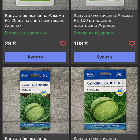
Капуста білокачанна Анкома
Капуста білокачанна Анкома
F1 20 шт насіння пакетоване
F1 100 шт насіння
Агропак
пакетоване Агропак
Готово до відправки
Готово до відправки
29
108
₴
₴
Купити
Купити
Капуста білокачанна
Капуста білокачанна