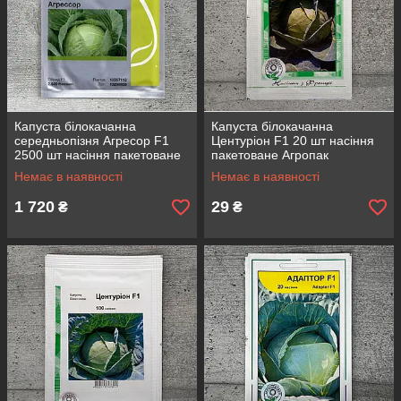
Капуста білокачанна
Капуста білокачанна
середньопізня Агресор F1
Центуріон F1 20 шт насіння
2500 шт насіння пакетоване
пакетоване Агропак
Syngenta
Немає в наявності
Немає в наявності
1 720
29
₴
₴