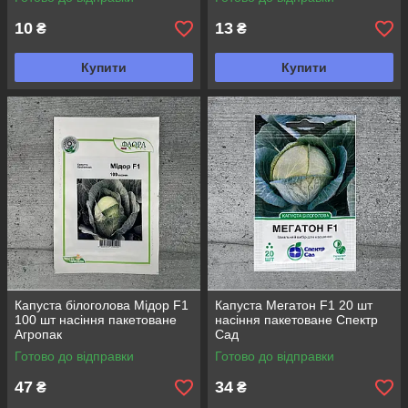
10
13
₴
₴
Купити
Купити
Капуста білоголова Мідор F1
Капуста Мегатон F1 20 шт
100 шт насіння пакетоване
насіння пакетоване Спектр
Агропак
Сад
Готово до відправки
Готово до відправки
47
34
₴
₴