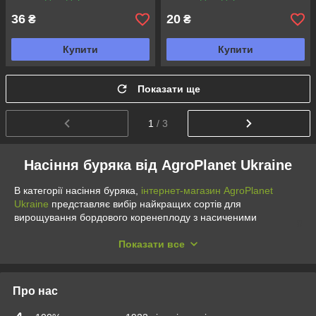
36
20
₴
₴
Купити
Купити
Показати ще
1
/ 3
Насіння буряка від AgroPlanet Ukraine
В категорії насіння буряка,
інтернет-магазин AgroPlanet
Ukraine
представляє вибір найкращих сортів для
вирощування бордового коренеплоду з насиченими
смаковими якостями. Буряк цінується не тільки за смак, а й
користь, тому його вирощують багато аграріїв та садоводів-
Показати все
любителів. Для нього характерним є збереження поживних
властивостей після проведення термічної обробки та
використання для приготування різноманітних традиційних
Про нас
українських страв.