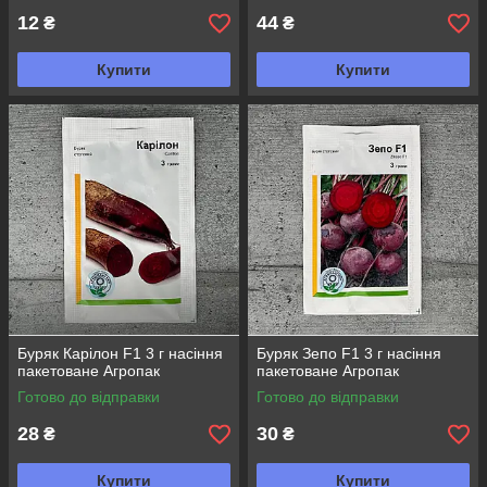
12
44
₴
₴
Купити
Купити
Буряк Карілон F1 3 г насіння
Буряк Зепо F1 3 г насіння
пакетоване Агропак
пакетоване Агропак
Готово до відправки
Готово до відправки
28
30
₴
₴
Купити
Купити