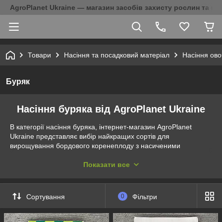
AgroPlanet Ukraine — магазин засобів захисту рослин та на
Товари
Насіння та посадковий матеріал
Насіння ово
Буряк
Насіння буряка від AgroPlanet Ukraine
В категорії насіння буряка, інтернет-магазин AgroPlanet
Ukraine представляє вибір найкращих сортів для
вирощування бордового коренеплоду з насиченими
смаковими якостями. Буряк цінується не тільки за смак, а й
користь, тому його вирощують багато аграріїв та садоводів-
Показати все
любителів. Для нього характерним є збереження поживних
властивостей після проведення термічної обробки та
використання для приготування різноманітних традиційних
Сортування
0
Фільтри
українських страв.
Буряк є дворічником: щоб отримати насіннєвий матеріал,