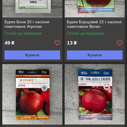
Буряк Бона 20 г насіння
Буряк Борщовий 15 г насіння
пакетоване Агропак
пакетоване Велес
Готово до відправки
Готово до відправки
49
13
₴
₴
Купити
Купити