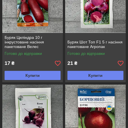
Буряк Циліндра 10 г
інкрустоване насіння
Буряк Шот Топ F1 5 г насіння
пакетоване Велес
пакетоване Агропак
Готово до відправки
Готово до відправки
17
21
₴
₴
Купити
Купити