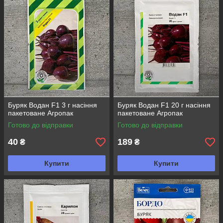
необхідно навесні висадити в ґрунт коренеплід із
попереднього врожаю. Проте, сьогодні навряд чи знайдеться
велика кількість садівників, які займаються збиранням
насіння. Значно легше та зручніше купити готовий посівний
матеріал сертифікованих українських та голландських
виробників на нашому сайті. У нас представлений широкий
вибір сортів овочів, які дозволять отримати багатий та якісний
урожай.
Буряк Водан F1 3 г насіння
Буряк Водан F1 20 г насіння
пакетоване Агропак
пакетоване Агропак
Готово до відправки
Готово до відправки
40
189
₴
₴
Купити
Купити