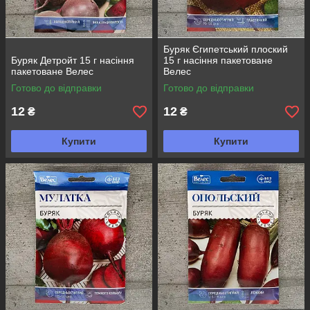
Буряк Єгипетський плоский
Буряк Детройт 15 г насіння
15 г насіння пакетоване
пакетоване Велес
Велес
Готово до відправки
Готово до відправки
12
12
₴
₴
Купити
Купити