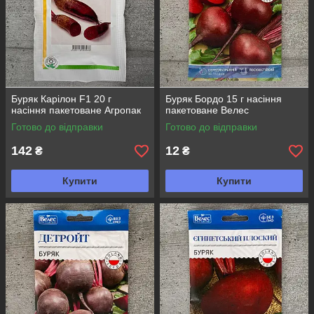
Буряк Карілон F1 20 г
Буряк Бордо 15 г насіння
насіння пакетоване Агропак
пакетоване Велес
Готово до відправки
Готово до відправки
142
12
₴
₴
Купити
Купити