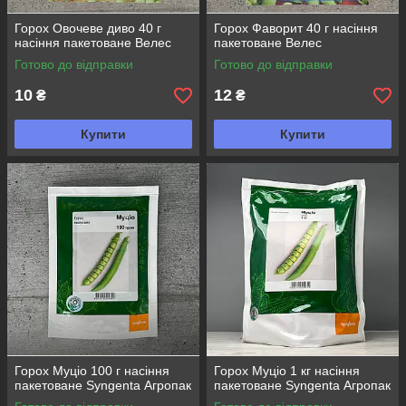
Горох Овочеве диво 40 г
Горох Фаворит 40 г насіння
насіння пакетоване Велес
пакетоване Велес
Готово до відправки
Готово до відправки
10
12
₴
₴
Купити
Купити
Горох Муціо 100 г насіння
Горох Муціо 1 кг насіння
пакетоване Syngenta Агропак
пакетоване Syngenta Агропак