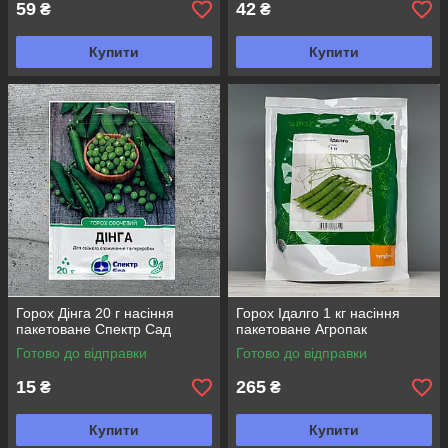
59
42
₴
₴
Купити
Купити
Горох Дінга 20 г насіння
Горох Ідалго 1 кг насіння
пакетоване Спектр Сад
пакетоване Агропак
Готово до відправки
Готово до відправки
15
265
₴
₴
Купити
Купити