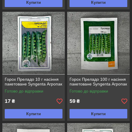
Купити
Купити
Горох Преладо 10 г насіння
Горох Преладо 100 г насіння
пакетоване Syngenta Агропак
пакетоване Syngenta Агропак
Готово до відправки
Готово до відправки
17
59
₴
₴
Купити
Купити