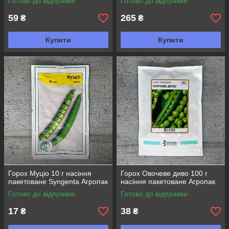
Готово до відправки
Готово до відправки
59
265
₴
₴
Купити
Купити
Горох Муціо 10 г насіння
Горох Овочеве диво 100 г
пакетоване Syngenta Агропак
насіння пакетоване Агропак
Готово до відправки
Готово до відправки
17
38
₴
₴