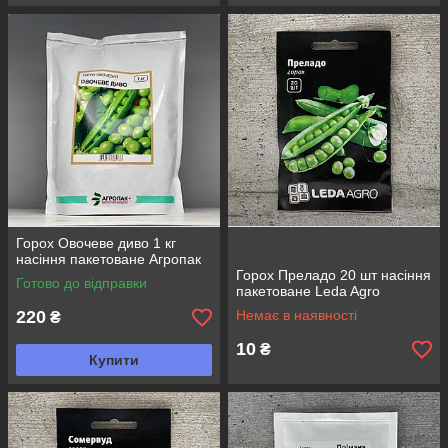
Горох Овочеве диво 1 кг
насіння пакетоване Агропак
Горох Преладо 20 шт насіння
Готово до відправки
пакетоване Leda Agro
220
Немає в наявності
₴
10
₴
Купити