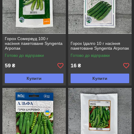
Горох Сомервуд 100 г
насіння пакетоване Syngenta
Горох Ідалго 10 г насіння
Агропак
пакетоване Syngenta Агропак
Готово до відправки
Готово до відправки
59
16
₴
₴
Купити
Купити