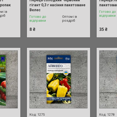
гропак
гігант 0,3 г насіння пакетоване
пакетова
Велес
м і в
Готово до
ріб
відправки
Готово до
Оптом і в
відправки
роздріб
8 ₴
35 ₴
1275
1278