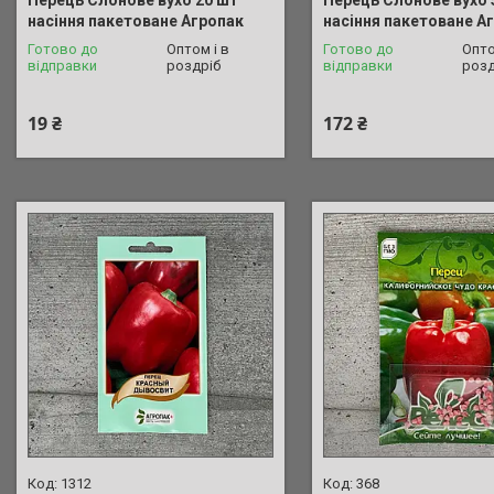
насіння пакетоване Агропак
насіння пакетоване А
Готово до
Оптом і в
Готово до
Опто
відправки
роздріб
відправки
розд
19 ₴
172 ₴
1312
368