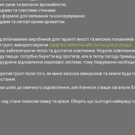
вих умов та високою врожайністю.
дами та товстими стінками.
 формою для запікання та консервування.
одами та неповторним ароматом.
ід впізнаваних виробників для гарантії якості та високих показників
й грунт, використовуючи
торфʼяні таблетки або лотки для розсади
.
я, забезпечуючи тепло та достатнє освітлення. Недолік освітленн
ду перцю потрібно берегти від протягів, але в теплу погоду примі
уднене відновлення кореневої системи, тому пікірування необхідн
итий грунт після того, як мине загроза заморозків та земля буде п
остання.
и шлях до смачного задоволення, але й внесок у ваше загальне бл
сад стане оазисом смаку та краси. Оберіть ще сьогодні найкращі