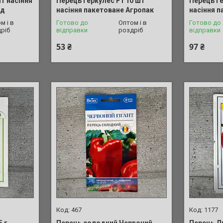
т насіння
Перець Геркулес F1 10 шт
Перець Ге
ад
насіння пакетоване Агропак
насіння 
м і в
Готово до
Оптом і в
Готово до
ріб
відправки
роздріб
відправки
53 ₴
97 ₴
467
1177
5 г
Перець солодкий Червоний
Перець Л