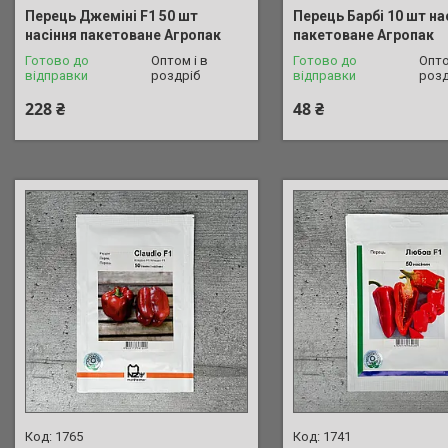
Перець Джеміні F1 50 шт
Перець Барбі 10 шт на
насіння пакетоване Агропак
пакетоване Агропак
Готово до
Оптом і в
Готово до
Опто
відправки
роздріб
відправки
розд
228 ₴
48 ₴
1765
1741