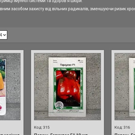
тримці імунної системи та здоров'я шкіри.
ним засобом захисту від вільних радикалів, зменшуючи ризик хроніч
315
316