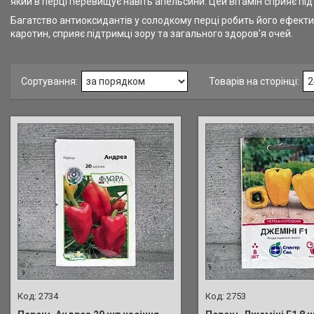
який в перці перевищує навіть апельсини. Цей вітамін сприяє під
Багатство антиоксидантів у солодкому перці робить його ефектив
каротин, сприяє підтримці зору та загального здоров'я очей.
2734
2753