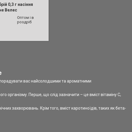
рій 0,3 г насіння
не Велес
Оптом і в
роздріб
e
щоб порадувати вас найсолодшими та ароматними
 організму. Перше, що слід зазначити – це вміст вітаміну C,
них захворювань. Крім того, вміст каротиноїдів, таких як бета-