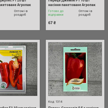
ркулес F1 20 шт
Перець Джеміні F1 10 шт
пакетоване Агропак
насіння пакетоване Агропак
Оптом і в
Готово до
Оптом і в
роздріб
відправки
роздріб
67 ₴
1314
юбов F1 10 шт насіння
Перець Самоцвіт 0.5 г насіння