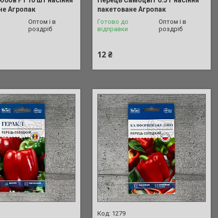
не Агропак
пакетоване Агропак
Оптом і в
Готово до
Оптом і в
роздріб
відправки
роздріб
12 ₴
1279