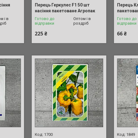
сіння
Перець Геркулес F1 50 шт
Перець Кл
насіння пакетоване Агропак
пакетова
м і в
Готово до
Оптом і в
Готово до
ріб
відправки
роздріб
відправки
225 ₴
66 ₴
1700
1849