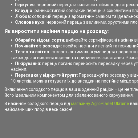
Геркулес:
червоний перець із сильною стійкістю до стресо
Клаудіо:
ранньостиглий солодкий перець із соковитими пло
Любов:
солодкий перець з ароматним смаком та ідеальною
Слонове вухо:
червоний перець з великими, хрусткими пл
Як виростити насіння перцю на розсаду:
Обирайте відомі сорти
: вибирайте сертифіковані насіння в
Починайте з розсади:
посійте насіння у легкий та поживни
Тепло та світло:
створіть оптимальні умови для проростанн
також до загнивання коренів та припинення зростання. Розса
Пікірування
:
перець погано переносить пересадку через утр
насіння.
Пересадка у відкритий грунт:
Пересаджуйте розсаду у відкр
10 листків, можна готувати їх до висадки на постійне місце зр
Включення солодкого перцю в ваш щоденний раціон – це не тільк
його ідеальним компонентом для збалансованого харчування.
З насінням солодкого перцю від
магазину АgroPlanet Ukraine
ваш 
найсмачніших плодів весь сезон!