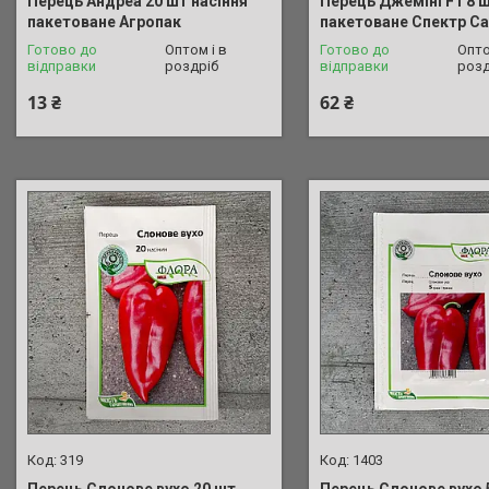
Перець Андреа 20 шт насіння
Перець Джеміні F1 8 ш
пакетоване Агропак
пакетоване Спектр С
Готово до
Оптом і в
Готово до
Опто
відправки
роздріб
відправки
розд
13 ₴
62 ₴
319
1403
Перець Слонове вухо 20 шт
Перець Слонове вухо 