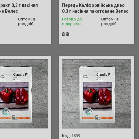
ракл 0,3 г насіння
Перець Каліфорнійське диво
не Велес
0,3 г насіння пакетоване Велес
Оптом і в
Готово до
Оптом і в
роздріб
відправки
роздріб
8 ₴
1699