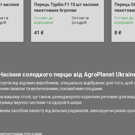
т насіння
Перець Турбін F1 10 шт насіння
Перець Об
пакетоване Агропак
пакетова
м і в
Готово до
Оптом і в
Готово до
ріб
відправки
роздріб
відправки
41 ₴
8 ₴
Насіння солодкого перцю від AgroPlanet Ukrain
 сортів від відомих виробників, спеціально відібраних для того, 
еним смаком та величезними, соковитими плодами.
 вашому столі, це також ціннеджерело корисних речовин для вашого
тримці імунної системи та здоров'я шкіри.
ним засобом захисту від вільних радикалів, зменшуючи ризик хроніч
компактними плодами