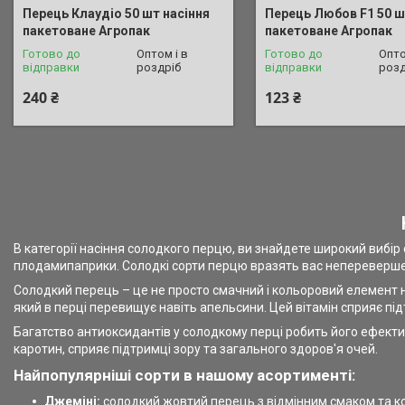
Перець Клаудіо 50 шт насіння
Перець Любов F1 50 ш
пакетоване Агропак
пакетоване Агропак
Готово до
Оптом і в
Готово до
Опто
відправки
роздріб
відправки
розд
240 ₴
123 ₴
В категорії насіння солодкого перцю, ви знайдете широкий вибір
плодамипаприки. Солодкі сорти перцю вразять вас непереверш
Солодкий перець – це не просто смачний і кольоровий елемент на
який в перці перевищує навіть апельсини. Цей вітамін сприяє під
Багатство антиоксидантів у солодкому перці робить його ефектив
каротин, сприяє підтримці зору та загального здоров'я очей.
Найпопулярніші сорти в нашому асортименті:
Джеміні:
солодкий жовтий перець з відмінним смаком та 