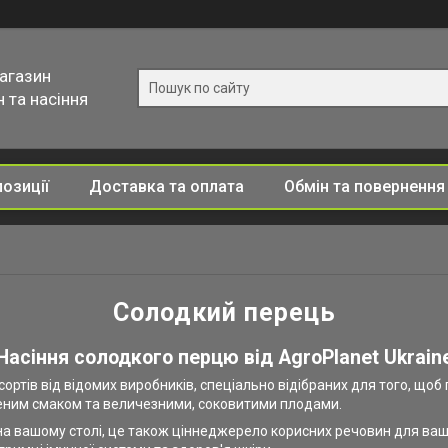
магазин
 та насіння
позиції
Доставка та оплата
Обмін та повернення
Солодкий перець
Насіння солодкого перцю від AgroPlanet Ukrain
 сортів від відомих виробників, спеціально відібраних для того, 
еним смаком та величезними, соковитими плодами.
 вашому столі, це також ціннеджерело корисних речовин для вашого