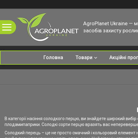
AgroPlanet Ukraine — 
засобів захисту рослин
Головна
Товари
Акційні про
В категорії насіння солодкого перцю, ви знайдете широкий вибір
плодамипаприки. Солодкі сорти перцю вразять вас непереверш
Солодкий перець – це не просто смачний і кольоровий елемент на