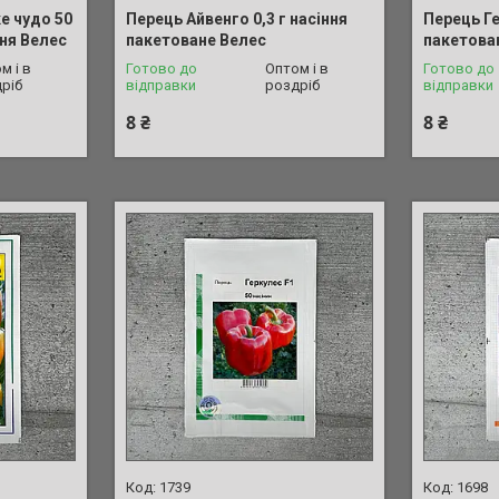
е чудо 50
Перець Айвенго 0,3 г насіння
Перець Ге
ння Велес
пакетоване Велес
пакетова
м і в
Готово до
Оптом і в
Готово до
ріб
відправки
роздріб
відправки
8 ₴
8 ₴
1739
1698