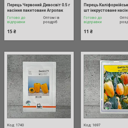
Перець Червоний Дивосвіт 0.5 г
Перець Каліфорнійськ
насіння пакетоване Агропак
шт інкрустоване насі
Готово до
Оптом і в
Готово до
Опто
відправки
роздріб
відправки
розд
15 ₴
11 ₴
1740
1697