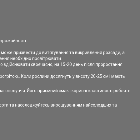
 врожайності.
я може призвести до витягування та викривлення розсади, а
щення необхідно провітрювати.
о здійснювати своєчасно, на 15-20 день після проростання
рогрітою.. Коли рослини досягнуть у висоту 20-25 см і мають
агополуччя. Його приємний смак і корисні властивості роблять
 сорти та насолоджуйтесь вирощуванням найсолодших та